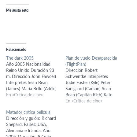
Me gusta esto:
Relacionado
The dark 2005
Plan de vuelo Desaparecida
Año 2005 Nacionalidad
(FlightPlan)
Reino Unido Duración 93
Dirección Robert
m. Dirección John Fawcett
Schwentke Intérpretes
Intérpretes Sean Bean
Jodie Foster (Kyle) Peter
(James) Maria Bello (Adèle)
Sarsgaard (Carson) Sean
Richard Elfyn (Rowan)
En «Crítica de cine»
Bean (Capitán Rich) Kate
Maurice Roëves (Dafydd
Beahan (Stephanie) Michael
En «Crítica de cine»
Abigail Stone (Ebrill) Guión
Irby (Obaid) Guión Peter A.
Matador crítica película
Stephen Massicotte
Dowling Billy Ray Fotografía
Dirección y guión: Richard
Fotografía Christian Sebaldt
Florian Ballhaus Música
Shepard. Países: USA,
Música Edmund Butt
James Horner Montaje
Alemania e Irlanda. Año:
Montaje Chris Gill El título
Thom Noble Año 2005