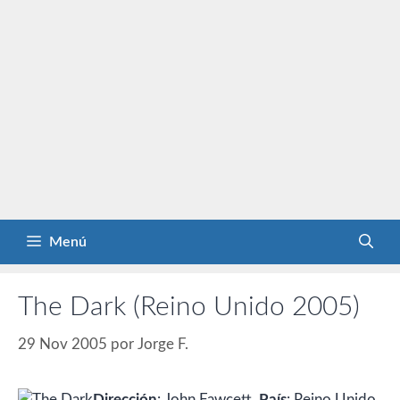
Menú
The Dark (Reino Unido 2005)
29 Nov 2005
por
Jorge F.
Dirección
: John Fawcett.
País
: Reino Unido.