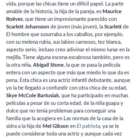
vida, porque las chicas tiene un difícil papel. La parte
amable de la historia, la hija de la pareja, es
Maurice
Roëves
, que tiene un impresionante parecido con
Scarlett Johansson
de joven (más joven), la
Scarlett
de
El hombre que susurraba a los caballos, por ejemplo,
con su melena rubia, sus labios carnosos, tez blanca,
aspecto serio, incluso creo adivinar el mismo lunar en la
mejilla. Tiene alguna escena escabrosa también, pero es
la otra niña,
Abigail Stone
, la que se pasa la película
entera con un aspecto que más que miedo lo que da es
pena. Esta chica es una actriz infantil debutante, aunque
yo la he llegado a confundir con otra chica de su edad,
Skye McCole Bartusiak
, que ha participado en muchas
películas a pesar de su corta edad, de la niña guapa y
dulce que no tenía problemas para conseguir una
familia que la acogiera en Las normas de la casa de la
sidra a la hija de
Mel Gibson
en
El patriota
, ya se le
puede considerar toda una actriz y aunque cada vez