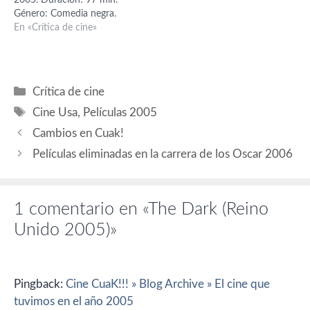
2005. Duración: 97 min.
de esta película hace
Nacionalidad USA Me llevé
Género: Comedia negra.
mención a lo oscuro "the…
una grata sorpresa al ver a
Interpretación: Pierce
En «Crítica de cine»
Jodie Foster en…
Brosnan (Julian Noble),
Greg Kinnear (Danny
Wright), Hope Davis (Bean),
Philip Baker Hall (Sr. Randy),
Categorías
Crítica de cine
Adam Scott (Phil Garrison),
Etiquetas
Dylan Baker (Lovell), Portia
Cine Usa
,
Películas 2005
Dawson (Guenivere), Jonah
Cambios en Cuak!
Meyerson (Chico de 10…
Películas eliminadas en la carrera de los Oscar 2006
1 comentario en «The Dark (Reino
Unido 2005)»
Pingback:
Cine CuaK!!! » Blog Archive » El cine que
tuvimos en el año 2005