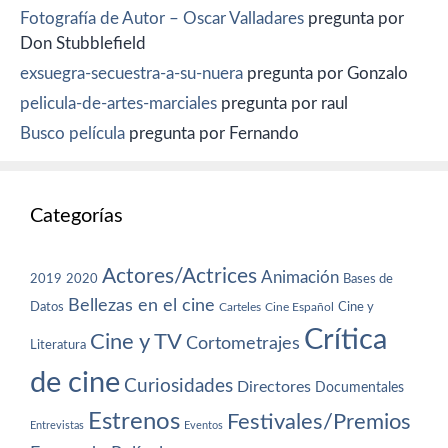
Fotografía de Autor – Oscar Valladares
pregunta por
Don Stubblefield
exsuegra-secuestra-a-su-nuera
pregunta por Gonzalo
pelicula-de-artes-marciales
pregunta por raul
Busco película
pregunta por Fernando
Categorías
Actores/Actrices
Animación
2019
2020
Bases de
Bellezas en el cine
Datos
Cine y
Carteles
Cine Español
Crítica
Cine y TV
Cortometrajes
Literatura
de cine
Curiosidades
Directores
Documentales
Estrenos
Festivales/Premios
Entrevistas
Eventos