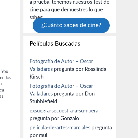
a prueba, tenemos nuestros Test de
cine para que demuestres lo que
sabes:
¿Cuánto sabes de cine?
Películas Buscadas
Fotografía de Autor – Oscar
Valladares
pregunta por Rosalinda
n You
Kirsch
en los
 el
Fotografía de Autor – Oscar
ica
Valladares
pregunta por Don
as
Stubblefield
Medem,
onado
exsuegra-secuestra-a-su-nuera
pregunta por Gonzalo
pelicula-de-artes-marciales
pregunta
por raul