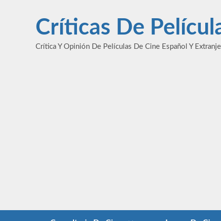
Saltar
al
Críticas De Pelícu
contenido
Crítica Y Opinión De Películas De Cine Español Y Extranj