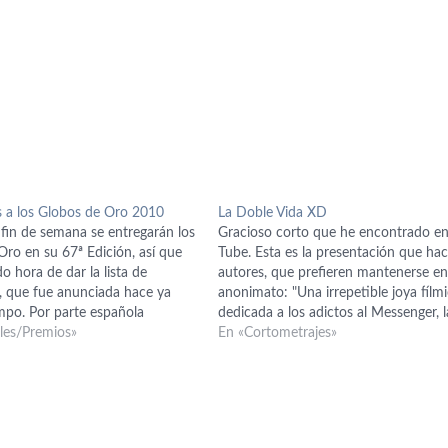
a los Globos de Oro 2010
La Doble Vida XD
 fin de semana se entregarán los
Gracioso corto que he encontrado e
Oro en su 67ª Edición, así que
Tube. Esta es la presentación que hac
do hora de dar la lista de
autores, que prefieren mantenerse en
 que fue anunciada hace ya
anonimato: "Una irrepetible joya fílm
po. Por parte española
dedicada a los adictos al Messenger, l
Penélope Cruz como secundaria
ales/Premios»
"chicas oscuras", los fans de Julito 
En «Cortometrajes»
 a Almodóvar con Los…
los pajilleros en general y a José Cor
en concreto"…