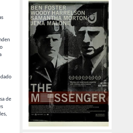
as
enden
no
a
oldado
usa de
es
des,