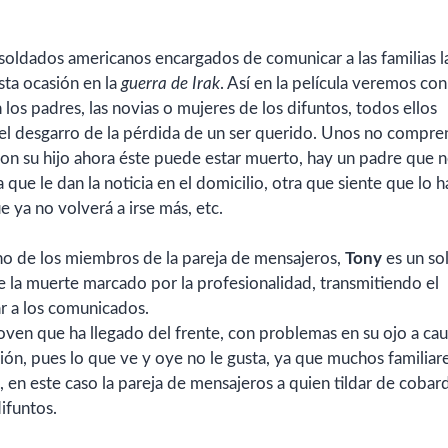
 soldados americanos encargados de comunicar a las familias l
esta ocasión en la
guerra de Irak
. Así en la película veremos con
los padres, las novias o mujeres de los difuntos, todos ellos
el desgarro de la pérdida de un ser querido. Unos no compr
n su hijo ahora éste puede estar muerto, hay un padre que 
que le dan la noticia en el domicilio, otra que siente que lo h
 ya no volverá a irse más, etc.
uno de los miembros de la pareja de mensajeros,
Tony
es un s
de la muerte marcado por la profesionalidad, transmitiendo el
ar a los comunicados.
joven que ha llegado del frente, con problemas en su ojo a ca
ción, pues lo que ve y oye no le gusta, ya que muchos familiar
an, en este caso la pareja de mensajeros a quien tildar de cobar
difuntos.