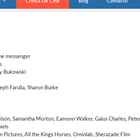
Crítica De Cine
Blog
Contacto
The messenger
s
y Bukowski
seph Farulla, Sharon Burke
lson, Samantha Morton, Eamonn Walker, Gaius Charles, Pete
iels
Pictures, All the Kings Horses, Ominlab, Sherazade Film