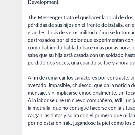
Development
The Messenger
trata el quehacer laboral de dos
pérdidas de sus hijos en el frente de batalla, en 
grandes dosis de verosimilitud cómo se lo toman 
destrozados por el dolor que experimentan con 
cómo habiendo hablado hace unas pocas horas co
sabe que su hija está casada con un soldado hasta 
perdido dos veces, una cuando se fue y ahora que
A fin de remarcar los caracteres por contraste, 
avezado, impasible, chulesco, que da la noticia 
mensaje, sin implicarse emocionalmente, sin toc
A la labor se une un nuevo compañero,
Will
, un 
la metralla, que no consigue hacerse con la situa
cargan las tintas y su ira con el primero que pill
por no estar en Irak, jugándose la piel como los 