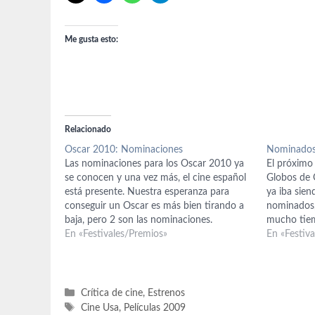
Me gusta esto:
Relacionado
Oscar 2010: Nominaciones
Nominados 
Las nominaciones para los Oscar 2010 ya
El próximo
se conocen y una vez más, el cine español
Globos de 
está presente. Nuestra esperanza para
ya iba sien
conseguir un Oscar es más bien tirando a
nominados,
baja, pero 2 son las nominaciones.
mucho tiem
Penélope Cruz, por tercera vez y con un
En «Festivales/Premios»
tenemos a 
En «Festiv
Oscar ya en casa del año pasado,…
por Nine y
Categorías
Crítica de cine
,
Estrenos
Etiquetas
Cine Usa
,
Películas 2009