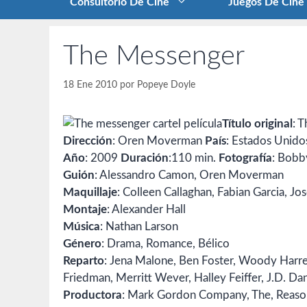
Consultorio De Cine
Juegos De Cine
The Messenger
18 Ene 2010
por
Popeye Doyle
Título original
: 
Dirección
: Oren Moverman
País
: Estados Unido
Año
: 2009
Duración
:110 min.
Fotografía
: Bobb
Guión
: Alessandro Camon, Oren Moverman
Maquillaje
: Colleen Callaghan, Fabian Garcia, Jo
Montaje
: Alexander Hall
Música
: Nathan Larson
Género
: Drama, Romance, Bélico
Reparto
: Jena Malone, Ben Foster, Woody Harre
Friedman, Merritt Wever, Halley Feiffer, J.D. Dan
Productora
: Mark Gordon Company, The, Reason 