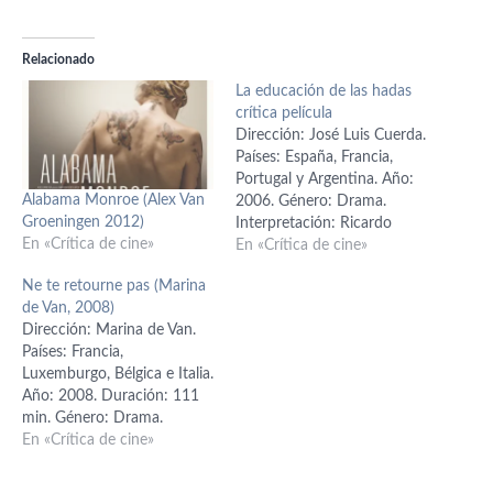
Relacionado
La educación de las hadas
crítica película
Dirección: José Luis Cuerda.
Países: España, Francia,
Portugal y Argentina. Año:
Alabama Monroe (Alex Van
2006. Género: Drama.
Groeningen 2012)
Interpretación: Ricardo
En «Crítica de cine»
Darín (Nicolás), Irène Jacob
En «Crítica de cine»
(Ingrid), Bebe (Sezar), Glòria
Ne te retourne pas (Marina
Roig (Luisa), Víctor Valdivia
de Van, 2008)
(Raúl). Guión: José Luis
Dirección: Marina de Van.
Cuerda; basado en la novela
Países: Francia,
"La educación de un hada"
Luxemburgo, Bélgica e Italia.
de Didier van Cauwelaert.
Año: 2008. Duración: 111
Producción: Gerardo
min. Género: Drama.
Herrero, Mariela…
Interpretación: Sophie
En «Crítica de cine»
Marceau (Jeanne), Monica
Bellucci (Jeanne), Andrea Di