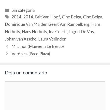
Stefano (Teo/Gianni),
Thierry Neuvic (Teo 2),
Categorías
Sin categoría
Brigitte Catillon (Nadia 1/
Etiquetas
2014
,
2014
,
Brit Van Hoof
,
Cine Belga
,
Cine Belga
,
madre italiana), Sylvie
Granotier (Nadia 2),
Dominique Van Malder
,
Geert Van Rampelberg
,
Hans
Augusto Zucchi (Fabrizio),
Herbots
,
Hans Herbots
,
Ina Geerts
,
Ingrid De Vos
,
Giovanni Franzonni (Enrico),
Didier Flamand…
Johan van Assche
,
Laura Verlinden
Mi amor (Maïwenn Le Besco)
Verónica (Paco Plaza)
Deja un comentario
Comentario