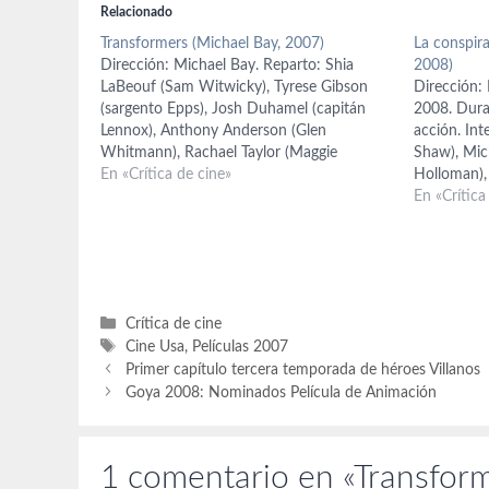
Relacionado
Transformers (Michael Bay, 2007)
La conspira
Dirección: Michael Bay. Reparto: Shia
2008)
LaBeouf (Sam Witwicky), Tyrese Gibson
Dirección: 
(sargento Epps), Josh Duhamel (capitán
2008. Durac
Lennox), Anthony Anderson (Glen
acción. Int
Whitmann), Rachael Taylor (Maggie
Shaw), Mic
Madsen), Megan Fox (Mikaela Banes), John
En «Crítica de cine»
Holloman), 
Turturro (agente Simmons), Jon Voight
Anthony Ma
En «Crítica
(John Keller), Kevin Dunn (Ron Witwicky),
Thornton (
Michael O'Neill (Tom Banacheck), Julie
Dawson (Zo
White (Judy Witwicky). Guión: Roberto…
Grant). Gu
Wright, Hil
Categorías
Crítica de cine
Etiquetas
Cine Usa
,
Películas 2007
Primer capítulo tercera temporada de héroes Villanos
Goya 2008: Nominados Película de Animación
1 comentario en «Transforme