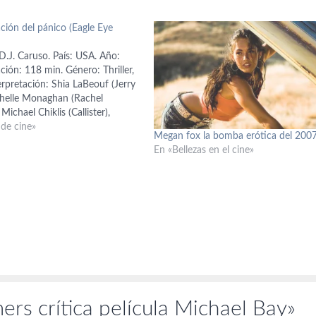
ción del pánico (Eagle Eye
D.J. Caruso. País: USA. Año:
ión: 118 min. Género: Thriller,
erpretación: Shia LaBeouf (Jerry
helle Monaghan (Rachel
Michael Chiklis (Callister),
ckie (Scott), Billy Bob
 de cine»
Megan fox la bomba erótica del 200
agente Morgan), Rosario
En «Bellezas en el cine»
e), Ethan Embry (agente Toby
ión: John Glenn, Travis Adam
lary Seitz y…
rs crítica película Michael Bay»