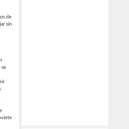
tos de
ar sin
n
 se
eír
s
s
e
oviete