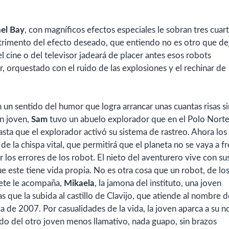
el Bay
, con magníficos efectos especiales le sobran tres cuar
trimento del efecto deseado, que entiendo no es otro que dej
el cine o del televisor jadeará de placer antes esos robots
, orquestado con el ruido de las explosiones y el rechinar de
n un sentido del humor que logra arrancar unas cuantas risas si
Un joven,
Sam
tuvo un abuelo explorador que en el Polo Norte
sta que el explorador activó su sistema de rastreo. Ahora los
e la chispa vital, que permitirá que el planeta no se vaya a fr
los errores de los robot. El nieto del aventurero vive con su
 este tiene vida propia. No es otra cosa que un robot, de lo
cete le acompaña,
Mikaela
, la jamona del instituto, una joven
 que la subida al castillo de Clavijo, que atiende al nombre d
 de 2007. Por casualidades de la vida, la joven aparca a su n
o del otro joven menos llamativo, nada guapo, sin brazos