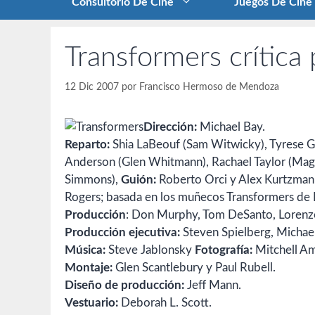
Consultorio De Cine
Juegos De Cine
Transformers crítica
12 Dic 2007
por
Francisco Hermoso de Mendoza
Dirección:
Michael Bay.
Reparto:
Shia LaBeouf (Sam Witwicky), Tyrese G
Anderson (Glen Whitmann), Rachael Taylor (Mag
Simmons),
Guión:
Roberto Orci y Alex Kurtzman; 
Rogers; basada en los muñecos Transformers de
Producción
: Don Murphy, Tom DeSanto, Lorenzo
Producción ejecutiva:
Steven Spielberg, Michael
Música:
Steve Jablonsky
Fotografía:
Mitchell A
Montaje:
Glen Scantlebury y Paul Rubell.
Diseño de producción:
Jeff Mann.
Vestuario:
Deborah L. Scott.