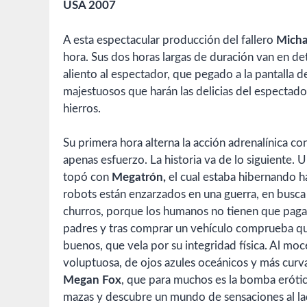
USA 2007
A esta espectacular producción del fallero
Micha
hora. Sus dos horas largas de duración van en de
aliento al espectador, que pegado a la pantalla d
majestuosos que harán las delicias del espectador
hierros.
Su primera hora alterna la acción adrenalínica co
apenas esfuerzo. La historia va de lo siguiente. 
topó con
Megatrón,
el cual estaba hibernando ha
robots están enzarzados en una guerra, en busca d
churros, porque los humanos no tienen que pagar 
padres y tras comprar un vehículo comprueba que
buenos, que vela por su integridad física. Al mo
voluptuosa, de ojos azules oceánicos y más curvas
Megan Fox
, que para muchos es la bomba erótica
mazas y descubre un mundo de sensaciones al lad