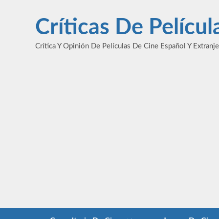
Saltar
al
Críticas De Pelícu
contenido
Crítica Y Opinión De Películas De Cine Español Y Extranj