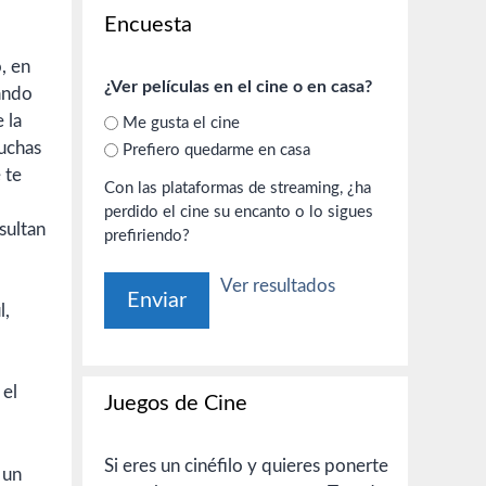
Encuesta
, en
¿Ver películas en el cine o en casa?
ando
 la
Me gusta el cine
muchas
Prefiero quedarme en casa
 te
Con las plataformas de streaming, ¿ha
perdido el cine su encanto o lo sigues
sultan
prefiriendo?
Ver resultados
l,
 el
Juegos de Cine
Si eres un cinéfilo y quieres ponerte
 un