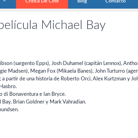
Crítica De Cine
Blog
Contacto
 película Michael Bay
ibson (sargento Epps), Josh Duhamel (capitán Lennox), Anth
gie Madsen), Megan Fox (Mikaela Banes), John Turturro (age
a partir de una historia de Roberto Orci, Alex Kurtzman y Jo
 Hasbro.
 di Bonaventura e Ian Bryce.
 Bay, Brian Goldner y Mark Vahradian.
mundsen.