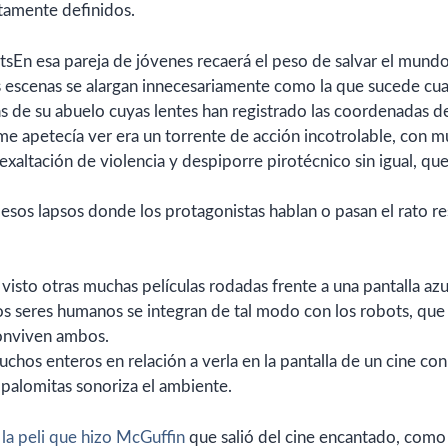
tamente definidos.
En esa pareja de jóvenes recaerá el peso de salvar el mundo
as escenas se alargan innecesariamente como la que sucede cu
fas de su abuelo cuyas lentes han registrado las coordenadas de
ue me apetecía ver era un torrente de acción incotrolable, con 
xaltación de violencia y despiporre pirotécnico sin igual, que
 esos lapsos donde los protagonistas hablan o pasan el rato re
isto otras muchas películas rodadas frente a una pantalla azu
os seres humanos se integran de tal modo con los robots, que
conviven ambos.
hos enteros en relación a verla en la pantalla de un cine con
 palomitas sonoriza el ambiente.
la peli que hizo McGuffin
que salió del cine encantado, como