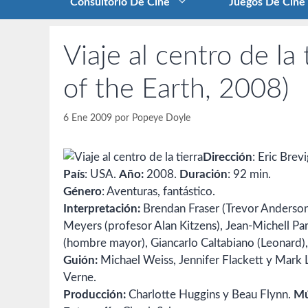
Consultorio De Cine
Juegos De Cine
Viaje al centro de la
of the Earth, 2008)
6 Ene 2009
por
Popeye Doyle
Dirección
: Eric Brevi
País
: USA.
Año:
2008.
Duración
: 92 min.
Género
: Aventuras, fantástico.
Interpretación:
Brendan Fraser (Trevor Anderson
Meyers (profesor Alan Kitzens), Jean-Michell Pa
(hombre mayor), Giancarlo Caltabiano (Leonard)
Guión:
Michael Weiss, Jennifer Flackett y Mark Le
Verne.
Producción:
Charlotte Huggins y Beau Flynn.
Mú