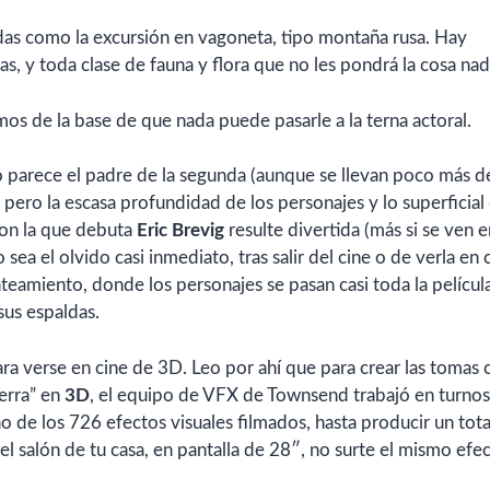
ladas como la excursión en vagoneta, tipo montaña rusa. Hay
s, y toda clase de fauna y flora que no les pondrá la cosa nada
s de la base de que nada puede pasarle a la terna actoral.
o parece el padre de la segunda (aunque se llevan poco más d
, pero la escasa profundidad de los personajes y lo superficial 
 con la que debuta
Eric Brevig
resulte divertida (más si se ven 
 sea el olvido casi inmediato, tras salir del cine o de verla en 
anteamiento, donde los personajes se pasan casi toda la películ
sus espaldas.
ara verse en cine de 3D. Leo por ahí que para crear las tomas 
ierra” en
3D
, el equipo de VFX de Townsend trabajó en turnos
 de los 726 efectos visuales filmados, hasta producir un tota
el salón de tu casa, en pantalla de 28″, no surte el mismo efec