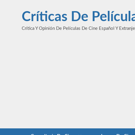
Saltar
al
Críticas De Pelícu
contenido
Crítica Y Opinión De Películas De Cine Español Y Extranj