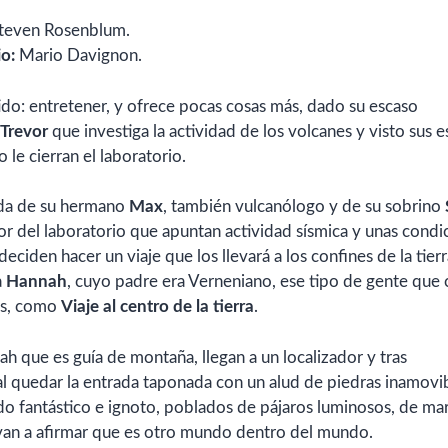
Steven Rosenblum.
o:
Mario Davignon.
o: entretener, y ofrece pocas cosas más, dado su escaso
Trevor
que investiga la actividad de los volcanes y visto sus 
 le cierran el laboratorio.
iuda de su hermano
Max
, también vulcanólogo y de su sobrino
dor del laboratorio que apuntan actividad sísmica y unas condi
ciden hacer un viaje que los llevará a los confines de la tierr
a
Hannah
, cuyo padre era Verneniano, ese tipo de gente que c
os, como
Viaje al centro de la tierra
.
 que es guía de montaña, llegan a un localizador y tras
al quedar la entrada taponada con un alud de piedras inamovib
do fantástico e ignoto, poblados de pájaros luminosos, de ma
levan a afirmar que es otro mundo dentro del mundo.