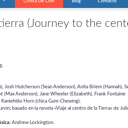
Crítica De Cine
Blog
Contacto
 tierra (Journey to the cent
g.
), Josh Hutcherson (Sean Anderson), Anita Briem (Hannah), S
ré (Max Anderson), Jane Wheeler (Elizabeth), Frank Fontaine
, Kaniehtiio Horn (chica Gum-Chewing).
vin; basado en la novela «Viaje al centro de la Tierra» de Juli
sica:
Andrew Lockington.