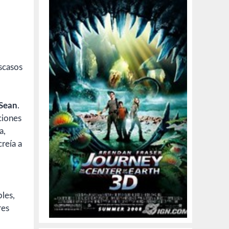
escasos
Sean
.
ciones
a,
reía a
les,
res