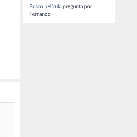
Busco película
pregunta por
r),
Fernando
Max