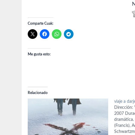
N
Comparte Cuak:
Me gusta esto:
Relacionado
viaje a darj
Dirección:
2007 Durac
dramática.
(Francis), 
Schwartzma