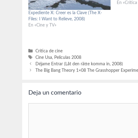
(Patricia),
En «Crítica
Rutherford 
Expediente X: Creer es la Clave (The X-
pueblo). G
Files: I Want to Relieve, 2008)
Coppola y 
En «Cine y TV»
Producción
Categorías
Crítica de cine
Etiquetas
Cine Usa
,
Películas 2008
Déjame Entrar (Låt den rätte komma in, 2008)
The Big Bang Theory 1×08 The Grasshopper Experimen
Deja un comentario
Comentario