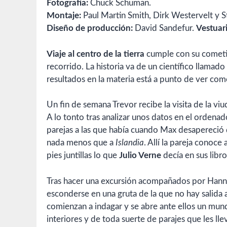
Fotografía:
Chuck Schuman.
Montaje:
Paul Martin Smith, Dirk Westervelt y 
Diseño de producción:
David Sandefur.
Vestuari
Viaje al centro de la tierra
cumple con su cometid
recorrido. La historia va de un científico llamado
resultados en la materia está a punto de ver como
Un fin de semana Trevor recibe la visita de la v
A lo tonto tras analizar unos datos en el ordena
parejas a las que había cuando Max desapereció de
nada menos que a
Islandia
. Allí la pareja conoce 
pies juntillas lo que
Julio Verne
decía en sus libr
Tras hacer una excursión acompañados por Hannah
esconderse en una gruta de la que no hay salida 
comienzan a indagar y se abre ante ellos un mun
interiores y de toda suerte de parajes que les l