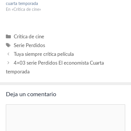
cuarta temporada
En «Crítica de cine»
Categorías
Crítica de cine
Etiquetas
Serie Perdidos
Tuya siempre crítica película
4×03 serie Perdidos El economista Cuarta
temporada
Deja un comentario
Comentario