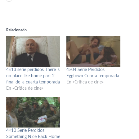
Relacionado
4×13 serie perdidos There´s
4×04 Serie Perdidos
no place like home part 2
Eggtown Cuarta temporada
final de la cuarta temporada
En «Crítica de cine»
En «Crítica de cine»
4×10 Serie Perdidos
Something Nice Back Home