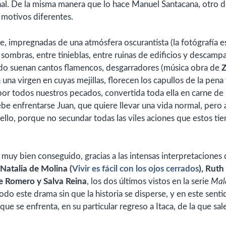
nal. De la misma manera que lo hace Manuel Santacana, otro d
r motivos diferentes.
e, impregnadas de una atmósfera oscurantista (la fotógrafía e
sombras, entre tinieblas, entre ruinas de edificios y descamp
ondo suenan cantos flamencos, desgarradores (música obra de
Z
 una virgen en cuyas mejillas, florecen los capullos de la pena
or todos nuestros pecados, convertida toda ella en carne de
ebe enfrentarse Juan, que quiere llevar una vida normal, pero 
 a ello, porque no secundar todas las viles aciones que estos ti
á muy bien conseguido, gracias a las intensas interpretaciones
 Natalia de Molina (
Vivir es fácil con los ojos cerrados
), Ruth
e Romero y Salva Reina
, los dos últimos vistos en la serie
Mal
 todo este drama sin que la historia se disperse, y en este sent
ue se enfrenta, en su particular regreso a Itaca, de la que sal