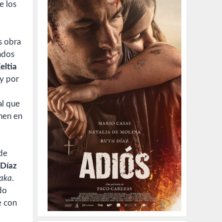
e los
s obra
ados
eltia
 y por
al que
enen en
 de
 Díaz
aka
.
ido
e con