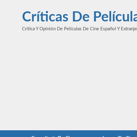
Saltar
al
Críticas De Pelícu
contenido
Crítica Y Opinión De Películas De Cine Español Y Extranj