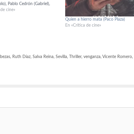
blo), Pablo Cedrón (Gabriel),
lcarce (Amalia), Luciano Cáceres
 de cine»
sabella Ritto (niña), Héctor
Quien a hierro mata (Paco Plaza)
r. Lehrmann), Graciela
En «Crítica de cine»
(Amanda). Producción: Álvaro
tonio Chavarrías, Juan Gordon,…
bezas
,
Ruth Díaz
,
Salva Reina
,
Sevilla
,
Thriller
,
venganza
,
Vicente Romero