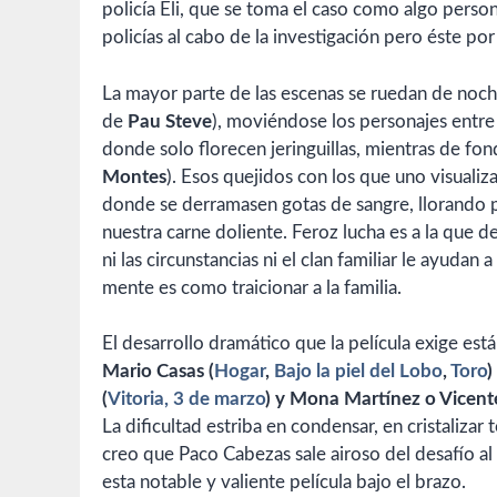
policía Eli, que se toma el caso como algo perso
policías al cabo de la investigación pero éste po
La mayor parte de las escenas se ruedan de noch
de
Pau Steve
), moviéndose los personajes entre 
donde solo florecen jeringuillas, mientras de f
Montes
). Esos quejidos con los que uno visualiza
donde se derramasen gotas de sangre, llorando p
nuestra carne doliente. Feroz lucha es a la que d
ni las circunstancias ni el clan familiar le ayudan
mente es como traicionar a la familia.
El desarrollo dramático que la película exige est
Mario Casas (
Hogar
,
Bajo la piel del Lobo
,
Toro
)
(
Vitoria, 3 de marzo
) y Mona Martínez o Vicent
La dificultad estriba en condensar, en cristalizar
creo que Paco Cabezas sale airoso del desafío al q
esta notable y valiente película bajo el brazo.