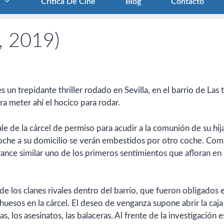
Crítica De Cine
Blog
Contacto
, 2019)
s un trepidante thriller rodado en Sevilla, en el barrio de Las 
ra meter ahí el hocico para rodar.
e de la cárcel de permiso para acudir a la comunión de su hija
noche a su domicilio se verán embestidos por otro coche. Co
rance similar uno de los primeros sentimientos que afloran en 
 los clanes rivales dentro del barrio, que fueron obligados 
s huesos en la cárcel. El deseo de venganza supone abrir la caja
los asesinatos, las balaceras. Al frente de la investigación es