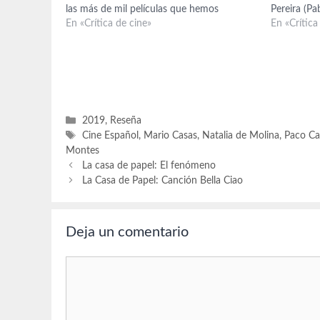
las más de mil películas que hemos
Pereira (Pa
comentado en este espacio virtual, durante
En «Crítica de cine»
Leonora Ba
En «Crítica
estos últimos quince años, dedicado a
(Manuel), I
nuestra pasión, el cine, he…
Bidonde (D
Tenenbaum 
Alonso, An
Categorías
2019
,
Reseña
Etiquetas
Cine Español
,
Mario Casas
,
Natalia de Molina
,
Paco Ca
Montes
La casa de papel: El fenómeno
La Casa de Papel: Canción Bella Ciao
Deja un comentario
Comentario