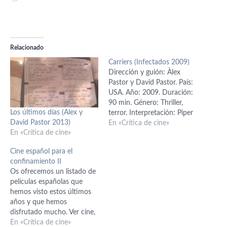
Relacionado
Carriers (Infectados 2009)
Dirección y guión: Àlex
Pastor y David Pastor. País:
USA. Año: 2009. Duración:
90 min. Género: Thriller,
Los últimos días (Alex y
terror. Interpretación: Piper
David Pastor 2013)
Perabo (Bobby), Christopher
En «Crítica de cine»
En «Crítica de cine»
Meloni (Frank), Chris Pine
(Brian), Emily VanCamp
Cine español para el
(Kate), Lou Taylor Pucci
confinamiento II
(Danny), Kiernan Shipka
Os ofrecemos un listado de
(Jodie), Josh Berry, Mark
películas españolas que
Moses (doctor), Dylan Kenin
hemos visto estos últimos
(Tom). Producción: Ray
años y que hemos
Angelic, Stefanie…
disfrutado mucho. Ver cine,
es una muy buena manera
En «Crítica de cine»