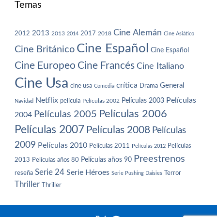
Temas
Cine Alemán
2013
2012
2013
2017
2018
2014
Cine Asiático
Cine Español
Cine Británico
Cine Español
Cine Europeo
Cine Francés
Cine Italiano
Cine Usa
crítica
General
cine usa
Drama
Comedia
Netflix
Películas
Películas 2003
película
Navidad
Películas 2002
Películas 2006
Películas 2005
2004
Películas 2007
Películas 2008
Películas
2009
Películas 2010
Películas 2011
Películas
Películas 2012
Preestrenos
Películas años 80
Películas años 90
2013
Serie 24
Serie Héroes
reseña
Terror
Serie Pushing Daisies
Thriller
Thriller