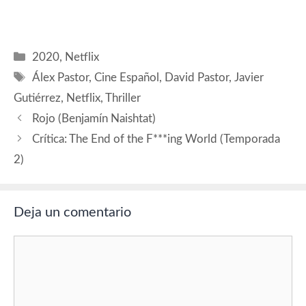
de hacer más llevadero el
gravoso confinamiento. E ir
al cine, cuando se pueda, la
mejor manera de sostener la
Categorías
2020
,
Netflix
industria cinematográgica.
Etiquetas
Dolor y gloria…
Álex Pastor
,
Cine Español
,
David Pastor
,
Javier
Gutiérrez
,
Netflix
,
Thriller
Rojo (Benjamín Naishtat)
Crítica: The End of the F***ing World (Temporada
2)
Deja un comentario
Comentario