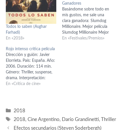
Ganadores
Basándome sobre todo en
mis gustos, me sale una
clara ganadora: Slumdog
Todos lo saben (Asghar
Millionaire. Mejor película
Farhadi)
Slumdog Millionaire Mejor
En «2018»
director Danny Boyle por
En «Festivales/Premios»
Slumdog Millionaire Mejor
Rojo intenso crítica película
actor Posiblemente el
Dirección y guión: Javier
premio sea para: Sean Penn
Elorrieta. País: España. Año:
por Mi nombre es Harvey
2006. Duración: 114 min.
Milk Pero siempre hay
Género: Thriller, suspense,
alguna sorpresa y
drama. Interpretación:
merecidamente yo se lo
Fabián Mazzei (Ignacio),
En «Crítica de cine»
daría…
María Elena Swett (Laura),
Javier Martín (Javier), Paula
Echevarría (Ana), Silvia
Medina (Sandra), Empar
Categorías
2018
Ferrer (Emilia), Juli Mira
Etiquetas
(Vicente), Salvador Sacur
2018
,
Cine Argentino
,
Darío Grandinetti
,
Thriller
(Juan), Liliana Ross (madre
Efectos secundarios (Steven Soderbergh)