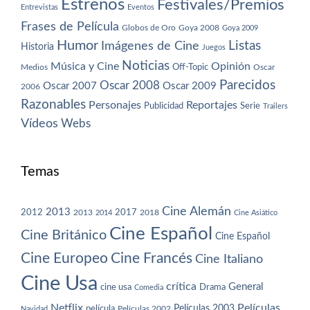
Estrenos
Festivales/Premios
Entrevistas
Eventos
Frases de Película
Globos de Oro
Goya 2008
Goya 2009
Humor
Imágenes de Cine
Listas
Historia
Juegos
Noticias
Música y Cine
Opinión
Off-Topic
Oscar
Medios
Parecidos
Oscar 2008
Oscar 2007
Oscar 2009
2006
Razonables
Personajes
Reportajes
Publicidad
Serie
Trailers
Vídeos
Webs
Temas
Cine Alemán
2013
2012
2013
2017
2018
2014
Cine Asiático
Cine Español
Cine Británico
Cine Español
Cine Europeo
Cine Francés
Cine Italiano
Cine Usa
crítica
General
cine usa
Drama
Comedia
Netflix
Películas
Películas 2003
película
Navidad
Películas 2002