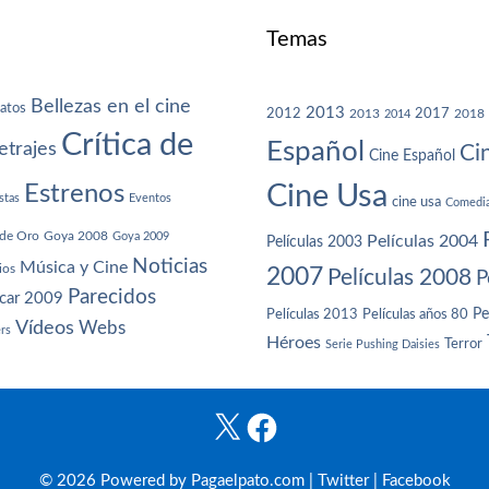
Temas
Bellezas en el cine
atos
2013
2012
2013
2017
2018
2014
Crítica de
Español
trajes
Ci
Cine Español
Cine Usa
Estrenos
stas
Eventos
cine usa
Comedi
de Oro
Goya 2008
Goya 2009
Películas 2004
Películas 2003
Noticias
Música y Cine
ios
2007
Películas 2008
P
Parecidos
car 2009
Películas años 80
Pe
Películas 2013
Vídeos
Webs
ers
Héroes
Terror
Serie Pushing Daisies
X
Facebook
© 2026 Powered by Pagaelpato.com |
Twitter
|
Facebook