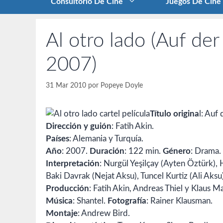
Consultorio De Cine
Juegos De Cine
Al otro lado (Auf der
2007)
31 Mar 2010
por
Popeye Doyle
Título origina
l: Auf
Dirección y guión
: Fatih Akin.
Países
: Alemania y Turquía.
Año
: 2007.
Duración
: 122 min.
Género
: Drama.
Interpretación
: Nurgül Yeşilçay (Ayten Öztürk),
Baki Davrak (Nejat Aksu), Tuncel Kurtiz (Ali Aksu
Producción
: Fatih Akin, Andreas Thiel y Klaus M
Música
: Shantel.
Fotografía
: Rainer Klausman.
Montaje
: Andrew Bird.