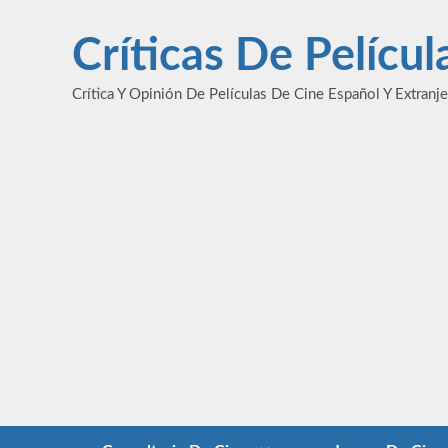
Saltar
al
Críticas De Pelícu
contenido
Crítica Y Opinión De Películas De Cine Español Y Extranj