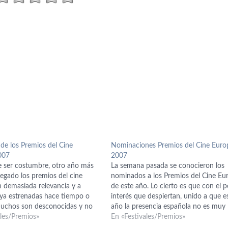
de los Premios del Cine
Nominaciones Premios del Cine Euro
007
2007
 ser costumbre, otro año más
La semana pasada se conocieron los
egado los premios del cine
nominados a los Premios del Cine Eu
n demasiada relevancia y a
de este año. Lo cierto es que con el 
o ya estrenadas hace tiempo o
interés que despiertan, unido a que e
uchos son desconocidas y no
año la presencia española no es muy
 su relevancia a nivel europeo,
ales/Premios»
destacada y que como cada edición,
En «Festivales/Premios»
cir a nivel mundial. La entrega
mirando las nominadas parece que v