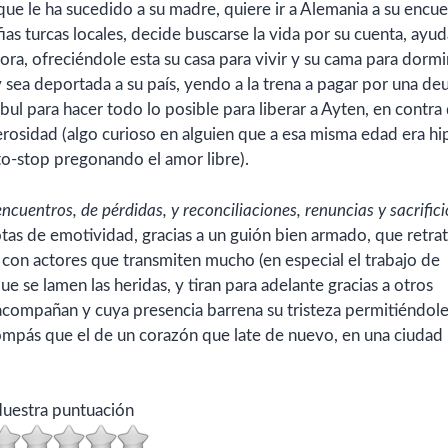
lo que le ha sucedido a su madre, quiere ir a Alemania a su encu
fias turcas locales, decide buscarse la vida por su cuenta, ayu
ra, ofreciéndole esta su casa para vivir y su cama para dormir
y sea deportada a su país, yendo a la trena a pagar por una de
bul para hacer todo lo posible para liberar a Ayten, en contra 
rosidad (algo curioso en alguien que a esa misma edad era hi
o-stop pregonando el amor libre).
ncuentros, de pérdidas, y reconciliaciones, renuncias y sacrifici
otas de emotividad, gracias a un guión bien armado, que retra
, con actores que transmiten mucho (en especial el trabajo de
ue se lamen las heridas, y tiran para adelante gracias a otros
acompañan y cuya presencia barrena su tristeza permitiéndol
ás compás que el de un corazón que late de nuevo, en una ciudad
uestra puntuación