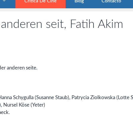
Crítica De Cine
Blog
Contacto
 anderen seit, Fatih Akim
 der anderen seite.
 Hanna Schygulla (Susanne Staub), Patrycia Ziolkowska (Lotte S
), Nursel Köse (Yeter)
aeck.