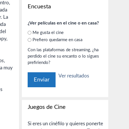
entro,
Encuesta
dada
. La
¿Ver películas en el cine o en casa?
uda
del
Me gusta el cine
ppy,
Prefiero quedarme en casa
Con las plataformas de streaming, ¿ha
perdido el cine su encanto o lo sigues
os
,
prefiriendo?
ta muy
Ver resultados
es
Juegos de Cine
Si eres un cinéfilo y quieres ponerte