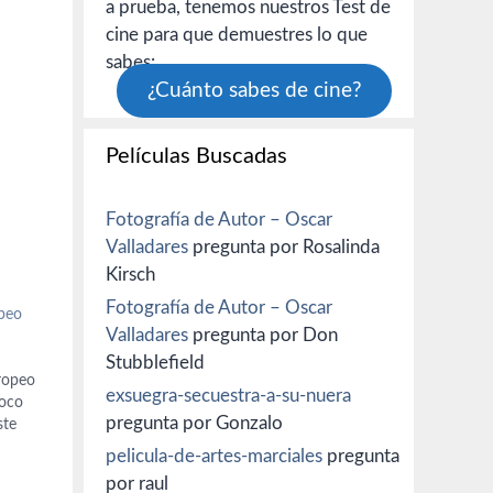
a prueba, tenemos nuestros Test de
cine para que demuestres lo que
sabes:
¿Cuánto sabes de cine?
Películas Buscadas
Fotografía de Autor – Oscar
Valladares
pregunta por Rosalinda
Kirsch
Fotografía de Autor – Oscar
peo
Valladares
pregunta por Don
Stubblefield
ropeo
exsuegra-secuestra-a-su-nuera
poco
pregunta por Gonzalo
ste
pelicula-de-artes-marciales
pregunta
por raul
ayan