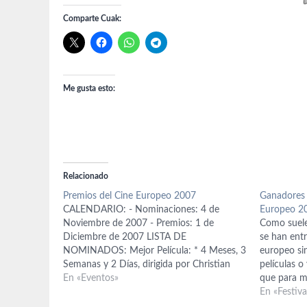
Comparte Cuak:
Me gusta esto:
Relacionado
Premios del Cine Europeo 2007
Ganadores 
CALENDARIO: - Nominaciones: 4 de
Europeo 2
Noviembre de 2007 - Premios: 1 de
Como suele
Diciembre de 2007 LISTA DE
se han entr
NOMINADOS: Mejor Película: * 4 Meses, 3
europeo si
Semanas y 2 Días, dirigida por Christian
películas 
Mungiu (Rumanía). * Auf der anderen Seite
En «Eventos»
que para m
(The Edge of Heaven), dirigida por Fatih
aumentarán
En «Festiv
Akin (Alemania, Turquía). * Persépolis,…
para qué de