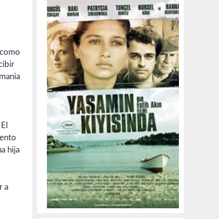
, como
cibir
emania
 El
lento
a hija
r a