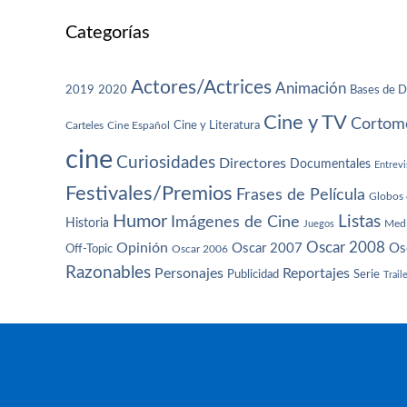
Categorías
Actores/Actrices
Animación
2019
2020
Bases de D
Cine y TV
Cortome
Cine y Literatura
Carteles
Cine Español
cine
Curiosidades
Directores
Documentales
Entrevi
Festivales/Premios
Frases de Película
Globos 
Humor
Imágenes de Cine
Listas
Historia
Juegos
Med
Oscar 2008
Opinión
Oscar 2007
Os
Off-Topic
Oscar 2006
Razonables
Personajes
Reportajes
Publicidad
Serie
Trail