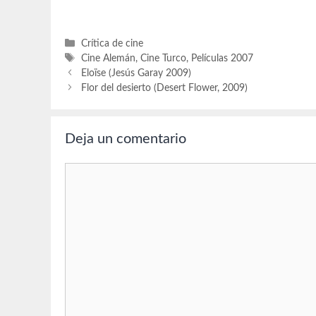
fue el…
Categorías
Crítica de cine
Etiquetas
Cine Alemán
,
Cine Turco
,
Películas 2007
Eloïse (Jesús Garay 2009)
Flor del desierto (Desert Flower, 2009)
Deja un comentario
Comentario