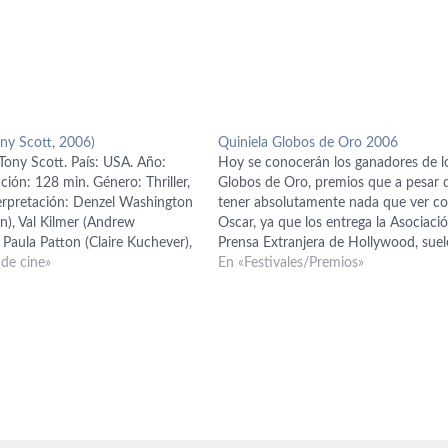
ony Scott, 2006)
Quiniela Globos de Oro 2006
Tony Scott. País: USA. Año:
Hoy se conocerán los ganadores de l
ión: 128 min. Género: Thriller,
Globos de Oro, premios que a pesar 
terpretación: Denzel Washington
tener absolutamente nada que ver co
n), Val Kilmer (Andrew
Oscar, ya que los entrega la Asociaci
 Paula Patton (Claire Kuchever),
Prensa Extranjera de Hollywood, suel
enwood (Jack McCready), Adam
 de cine»
tener influencia sobre los miembros d
En «Festivales/Premios»
enny), Jim Caviezel (Carroll
Academia Americana o al menos sie
 Elden Henson (Gunnars), Erika
es…
Shanti), Matt Craven (Larry
ión: Bill Marsilii…