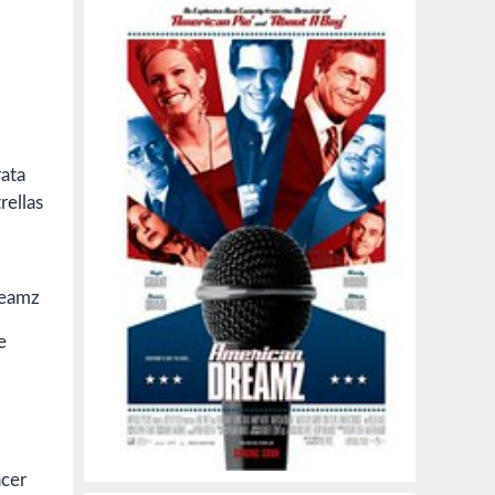
rata
rellas
e
acer