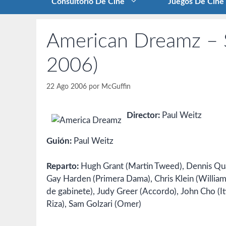
Consultorio De Cine
Juegos De Cine
American Dreamz – S
2006)
22 Ago 2006
por
McGuffin
Director:
Paul Weitz
Guión:
Paul Weitz
Reparto:
Hugh Grant (Martin Tweed), Dennis Qua
Gay Harden (Primera Dama), Chris Klein (William
de gabinete), Judy Greer (Accordo), John Cho (I
Riza), Sam Golzari (Omer)