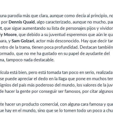
s una parodia más que clara, aunque como decía al principio, n
o por
Dennis Quaid
, algo caracterizado, aunque no mucho, pa
t
, que sigue aumentando su lista de personajes pijos y vivido
y Moore
, que debido a su juventud esperemos que aún le q
mara, y
Sam Golzari
, actor más desconocido. Hay que decir t
ntro de la trama, tienen poca profundidad. Destacan también
formado, que no me ha gustado en su papel de ayudante del
ama, tampoco nada destacable.
cula está bien, pero está tomada tan poco en serio, realizada
 se puede apreciar el dedo en la llaga que pone en muchos te
signios del país más poderoso del mundo, los valores de la ju
 de hacer la gente por conseguir ser famosos, por citar algunos
te hacer un producto comercial, con alguna cara famosa y que
e hay en el mundo, sino que se lo tomen todo un poco a chufl