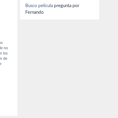
Busco película
pregunta por
Fernando
os
de no
n los
ón de
e
e la
mpre