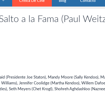
Crítica De Cine
Blog
Contacto
alto a la Fama (Paul Weit
id (Presidente Joe Staton), Mandy Moore (Sally Kendoo), Ma
 Williams), Jennifer Coolidge (Martha Kendoo), Willem Dafoe
ttles), Seth Meyers (Chet Krogl), Shohreh Aghdashloo (Nazne