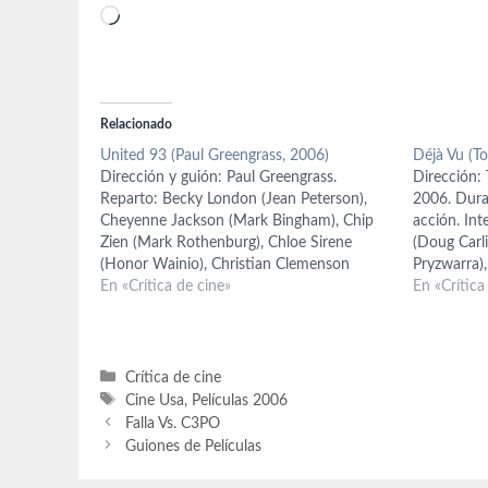
Cargando...
Relacionado
United 93 (Paul Greengrass, 2006)
Déjà Vu (T
Dirección y guión: Paul Greengrass.
Dirección: 
Reparto: Becky London (Jean Peterson),
2006. Durac
Cheyenne Jackson (Mark Bingham), Chip
acción. In
Zien (Mark Rothenburg), Chloe Sirene
(Doug Carli
(Honor Wainio), Christian Clemenson
Pryzwarra),
(Thomas Burnett), Corey Johnson (Louis
En «Crítica de cine»
Bruce Gre
En «Crítica
Nacke), Daniel Sauli (Richard Guadagno),
Goldberg (D
David Alan Basche (Todd Beamer), David
Oerstadt),
Rasche (Donald Greene), Denny Dillon
Alexander (
(Colleen Fraser), Erich Redman (Christian…
Minuti). Gu
Categorías
Crítica de cine
Etiquetas
Cine Usa
,
Películas 2006
Falla Vs. C3PO
Guiones de Películas