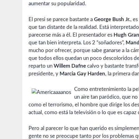
aumentar su popularidad.
El presi se parece bastante a
George Bush Jr.
, e
que tan distante de la realidad. Está interpretad
parecerse más a él. El presentador es
Hugh Gran
que tan bien interpreta. Los 2 “soñadores”,
Mand
mucho por ofrecer, porque sabe ganarse a la cá
que todos ellos quedan un poco descoloridos de
reparto un
Willem Dafne
calvo y bastante trans
presidente, y
Marcia Gay Harden
, la primera d
Como entretenimiento la pelí
un aire tan paródico, que no
como el terrorismo, el hombre que dirige los de
actual, como está la televisión o lo que es capaz
Pero al parecer lo que han querido es simplemen
gente no se preocupe tanto por los problemas qu