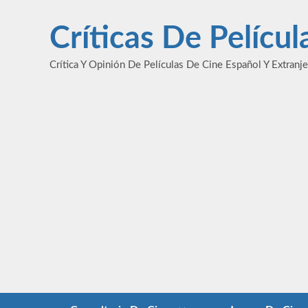
Saltar
al
Críticas De Pelícu
contenido
Crítica Y Opinión De Películas De Cine Español Y Extranj