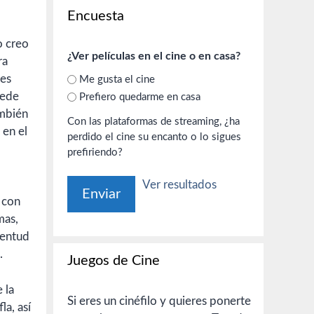
Encuesta
o creo
¿Ver películas en el cine o en casa?
ra
res
Me gusta el cine
uede
Prefiero quedarme en casa
ambién
Con las plataformas de streaming, ¿ha
 en el
perdido el cine su encanto o lo sigues
prefiriendo?
Ver resultados
 con
mas,
ventud
.
Juegos de Cine
 la
Si eres un cinéfilo y quieres ponerte
a, así