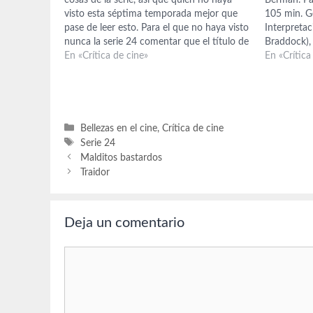
visto esta séptima temporada mejor que
105 min. G
pase de leer esto. Para el que no haya visto
Interpretac
nunca la serie 24 comentar que el título de
Braddock), 
la misma hace mención a las 24 horas
En «Crítica de cine»
Giamatti (s
En «Crítica
que…
X), Donna 
Keys (Lynet
de Harvard
Categorías
Bellezas en el cine
,
Crítica de cine
Etiquetas
Serie 24
Malditos bastardos
Traidor
Deja un comentario
Comentario