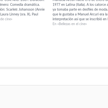
énero: Comedia dramática.
1977 en Latina (Italia). A los catorce
ión: Scarlett Johansson (Annie
ya tomaba parte en desfiles de moda.
Laura Linney (sra. X), Paul
que le gustaba a Manuel Arcuri era la
r. X), Nicholas Reese Art (Grayer
 de cine»
interpretación así que se inscribió en 
Murphy (Judy Braddock), Alicia
Academia de Arte dramático de Rom
En «Bellezas en el cine»
te), Chris Evans (el vecino guapo
Debutó en el cine a…
). Guión:…