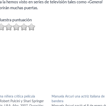
a la hemos visto en series de televisión tales como
«General
abrirán muchas puertas.
uestra puntuación
na niñera crítica película
Manuela Arcuri una actriz italiana de
Robert Pulcini y Shari Springer
bandera
ís: USA. Año: 2007. Duración:
Manuela Arcuri nació el 8 de enero d