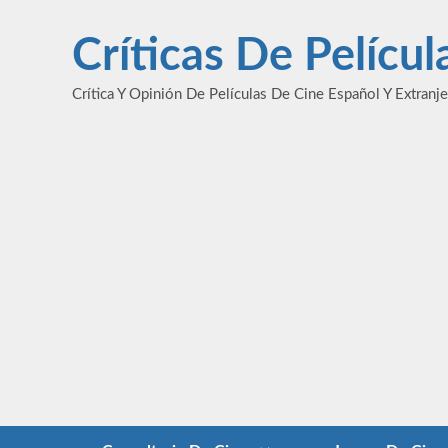
Saltar
al
Críticas De Pelícu
contenido
Crítica Y Opinión De Películas De Cine Español Y Extranj