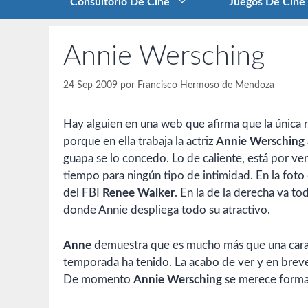
Consultorio De Cine
Juegos De Cine
Annie Wersching
24 Sep 2009
por
Francisco Hermoso de Mendoza
Hay alguien en una web que afirma que la única r
porque en ella trabaja la actriz
Annie Wersching
guapa se lo concedo. Lo de caliente, está por ve
tiempo para ningún tipo de intimidad. En la foto 
del FBI
Renee Walker
. En la de la derecha va to
donde Annie despliega todo su atractivo.
Anne
demuestra que es mucho más que una cara b
temporada ha tenido. La acabo de ver y en breve
De momento
Annie Wersching
se merece forma