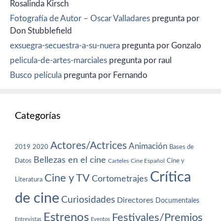
Rosalinda Kirsch
Fotografía de Autor – Oscar Valladares
pregunta por
Don Stubblefield
exsuegra-secuestra-a-su-nuera
pregunta por Gonzalo
pelicula-de-artes-marciales
pregunta por raul
Busco película
pregunta por Fernando
Categorías
Actores/Actrices
Animación
2019
2020
Bases de
Bellezas en el cine
Datos
Cine y
Carteles
Cine Español
Crítica
Cine y TV
Cortometrajes
Literatura
de cine
Curiosidades
Directores
Documentales
Estrenos
Festivales/Premios
Entrevistas
Eventos