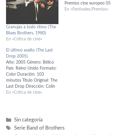
Premios cine europeo 05
En «Festivales/Premios»
Granujas a todo ritmo (The
Blues Brothers, 1980)
En «Crítica de cine»
El último asalto (The Last
Drop 2005)
Año: 2005 Género: Bélico
País: Reino Unido Formato:
Color Duración: 103
minutos Título Original: The
Last Drop Dirección: Colin
Teague Producción: Hamish
En «Crítica de cine»
Skeggs Guión: Colin Teague
/ Gary Young Fotografía:
Maxime Alexandre Música:
David Julyan Intérpretes:
Categorías
Sin categoría
Billy Zane (Oates) Karel
Etiquetas
Serie Band of Brothers
Roden (Beck) Michael
Madsen (Colt) Alexander