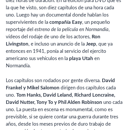
diez horas de duración. En la edición para DVD que es
la que he visto, son diez capítulos de una hora cada
uno. Luego hay un documental donde hablan los
supervivientes de la
compañía Easy
, un pequeño
reportaje del
estreno de la película en Normandía
,
vídeos del rodaje de uno de los actores,
Ron
Livingston
, e incluso un anuncio de la
Jeep
, que ya
entonces en 1941, ponía al servicio del ejercito
americano sus vehículos en la
playa Utah
en
Normandía.
Los capítulos son rodados por gente diversa.
David
Frankel y Mikel Salomon
dirigen dos capítulos cada
uno.
Tom Hanks, David Leland, Richard Loncraine,
David Nutter, Tony To y Phil Alden Robinson
uno cada
uno. La puesta en escena es monumental, como es
previsible, si se quiere contar una guerra durante tres
años, desde los meses previos de duro trabajo de