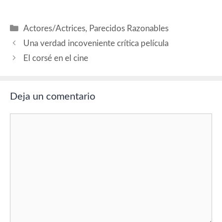
Freeman (El Jefe), Ben
Kingsley (El Rabino), Lucy
Liu (Lindsey), Michael
Categorías
Actores/Actrices
,
Parecidos Razonables
Rubenfeld (Yitzchok), Peter
Outerbridge (Dumbrowski),
Una verdad incoveniente crítica película
Stanley Tucci (Brikowski)
El corsé en el cine
Guión: Jason Smilovic.
Producción: Chris Roberts,
Christopher Eberts, Kia Jam,
…
Deja un comentario
Comentario