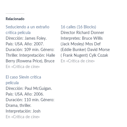
Relacionado
Seduciendo a un extraño
16 calles (16 Blocks)
crítica película
Director Richard Donner
Dirección: James Foley.
Interpretes: Bruce Willis
País: USA. Año: 2007.
(Jack Mosley) Mos Def
Duración: 109 min. Género:
(Eddie Bunker) David Morse
Thriller. Interpretación: Halle
( Frank Nugent) Cylk Cozak
Berry (Rowena Price), Bruce
(Jimmy Mulvey ) Guión
En «Crítica de cine»
Willis (Harrison Hill),
En «Crítica de cine»
Richard Wenk Productor
Giovanni Ribisi (Miles
Randall Emmett Diseño de
El caso Slevin crítica
Haley), Gary Dourdan
Producción Arv Greywal
película
(Cameron), Richard
Director de Fotografía Glen
Dirección: Paul McGuigan.
Portnow (Narron), Florencia
Macpherson Director
País: USA. Año: 2006.
Lozano (teniente Tejada),
Artístico Brandt Gordon
Duración: 110 min. Género:
Nicki Aycox (Grace) Guión:
Música Klaus Badelt
Drama, thriller.
Todd Komarnicki; basado en
Montaje Steve Mirkovich
Interpretación: Josh
un argumento de Jon
Vestuario Vicki…
Hartnett (Slevin), Bruce
En «Crítica de cine»
Bokenkamp. Producción:
Willis (Goodkat), Morgan
Elaine…