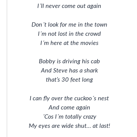
I´ll never come out again
Don´t look for me in the town
I´m not lost in the crowd
I´m here at the movies
Bobby is driving his cab
And Steve has a shark
that’s 30 feet long
I can fly over the cuckoo´s nest
And come again
´Cos I´m totally crazy
My eyes are wide shut… at last!