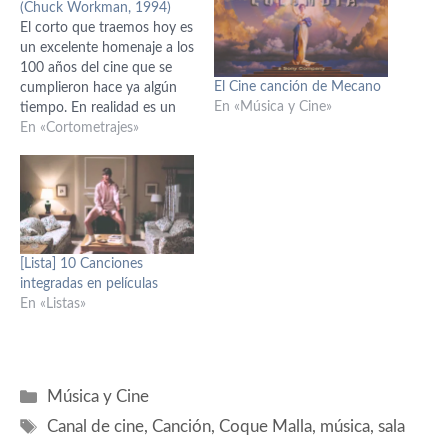
(Chuck Workman, 1994)
El corto que traemos hoy es
un excelente homenaje a los
100 años del cine que se
El Cine canción de Mecano
cumplieron hace ya algún
En «Música y Cine»
tiempo. En realidad es un
nuevo montaje del que
En «Cortometrajes»
ganó el Oscar al mejor corto
en 1986, que se titulaba
"Precious Images" y que en
sus 8 minutos de…
[Lista] 10 Canciones
integradas en películas
En «Listas»
Categorías
Música y Cine
Etiquetas
Canal de cine
,
Canción
,
Coque Malla
,
música
,
sala