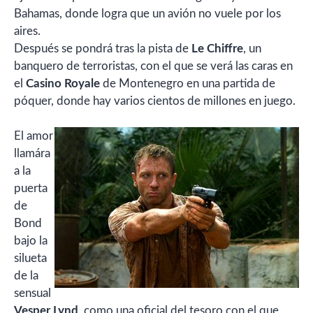
Bahamas, donde logra que un avión no vuele por los
aires.
Después se pondrá tras la pista de
Le Chiffre
, un
banquero de terroristas, con el que se verá las caras en
el
Casino Royale
de Montenegro en una partida de
póquer, donde hay varios cientos de millones en juego.
El amor
llamára
a la
puerta
de
Bond
bajo la
silueta
de la
sensual
Vesper Lynd
, como una oficial del tesoro con el que