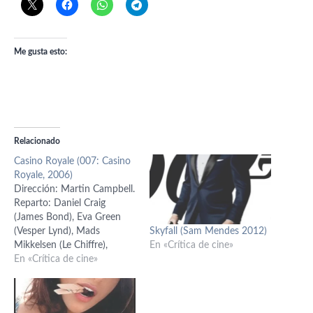
Me gusta esto:
Relacionado
Casino Royale (007: Casino
Royale, 2006)
Dirección: Martin Campbell.
Reparto: Daniel Craig
(James Bond), Eva Green
Skyfall (Sam Mendes 2012)
(Vesper Lynd), Mads
En «Crítica de cine»
Mikkelsen (Le Chiffre),
Jeffrey Wright (Felix Leiter),
En «Crítica de cine»
Judi Dench (M), Giancarlo
Giannini (Mathis), Caterina
Murino (Solange), Simon