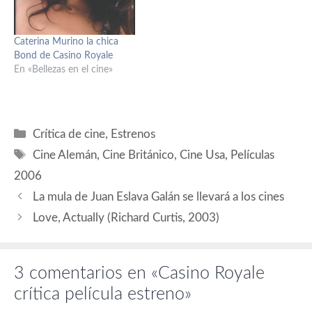
Abkarian (Dimitrios), Jesper
Christensen (Sr. White),
Ivana Milicevic (Valenka),
Caterina Murino la chica
Tobias Menzies (Villiers),
Bond de Casino Royale
Sébastien Foucan (Mollaka),
En «Bellezas en el cine»
Isaach De Bankole
(Obanno). Guión:…
Categorías
Crítica de cine
,
Estrenos
Etiquetas
Cine Alemán
,
Cine Británico
,
Cine Usa
,
Películas
2006
La mula de Juan Eslava Galán se llevará a los cines
Love, Actually (Richard Curtis, 2003)
3 comentarios en «Casino Royale
crítica película estreno»