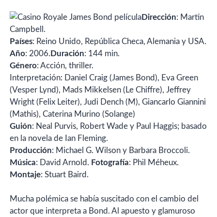
Dirección
: Martin
Campbell.
Países
: Reino Unido, República Checa, Alemania y USA.
Año
: 2006.
Duración
: 144 min.
Género
: Acción, thriller.
Interpretación: Daniel Craig (James Bond), Eva Green
(Vesper Lynd), Mads Mikkelsen (Le Chiffre), Jeffrey
Wright (Felix Leiter), Judi Dench (M), Giancarlo Giannini
(Mathis), Caterina Murino (Solange)
Guión
: Neal Purvis, Robert Wade y Paul Haggis; basado
en la novela de Ian Fleming.
Producción
: Michael G. Wilson y Barbara Broccoli.
Música
: David Arnold.
Fotografía
: Phil Méheux.
Montaje
: Stuart Baird.
Mucha polémica se había suscitado con el cambio del
actor que interpreta a Bond. Al apuesto y glamuroso