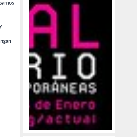
asarnos
y
engan