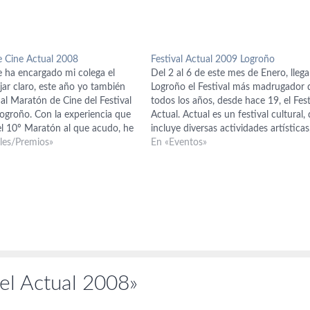
 Cine Actual 2008
Festival Actual 2009 Logroño
 ha encargado mi colega el
Del 2 al 6 de este mes de Enero, llega
ar claro, este año yo también
Logroño el Festival más madrugador 
 al Maratón de Cine del Festival
todos los años, desde hace 19, el Fest
Logroño. Con la experiencia que
Actual. Actual es un festival cultural,
el 10º Maratón al que acudo, he
incluye diversas actividades artísticas
ue en mi opinión este ha sido…
ales/Premios»
entre ellas varias que tienen que ver 
En «Eventos»
cine, que es de lo…
el Actual 2008»