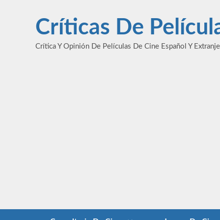
Saltar
al
Críticas De Pelícu
contenido
Crítica Y Opinión De Películas De Cine Español Y Extranj