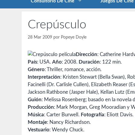
Consultorio De Cine
Juegos De Cine
Crepúsculo
28 Mar 2009
por
Popeye Doyle
Dirección
: Catherine Hard
País
: USA.
Año
: 2008.
Duración
: 122 min.
Género
: Thriller, romance, acción.
Interpretación
: Kristen Stewart (Bella Swan), Ro
Facinelli (Dr. Carlisle Cullen), Elizabeth Reaser 
Jackson Rathbone (Jasper Hale), Kellan Lutz (Em
Guión
: Melissa Rosenberg; basado en la novela
Producción
: Mark Morgan, Greg Mooradian y 
Música
: Carter Burwell.
Fotografía
: Eliott Davis.
Montaje
: Nancy Richardson.
Vestuario
: Wendy Chuck.