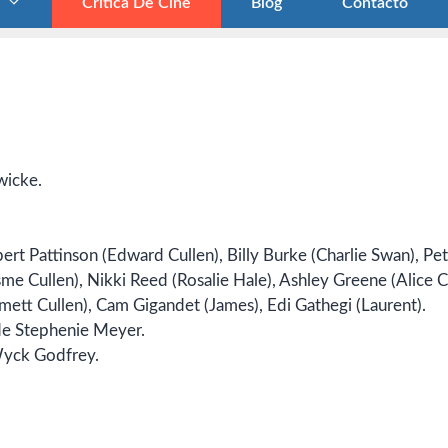
Crítica De Cine
Blog
Contacto
wicke.
bert Pattinson (Edward Cullen), Billy Burke (Charlie Swan), Pe
(Esme Cullen), Nikki Reed (Rosalie Hale), Ashley Greene (Alice C
mett Cullen), Cam Gigandet (James), Edi Gathegi (Laurent).
 de Stephenie Meyer.
Wyck Godfrey.