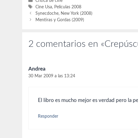
Categorías
Crítica de cine
Etiquetas
Cine Usa
,
Películas 2008
Synecdoche, New York (2008)
Mentiras y Gordas (2009)
2 comentarios en «Crepúsc
Andrea
30 Mar 2009 a las 13:24
El libro es mucho mejor es verdad pero la p
Responder