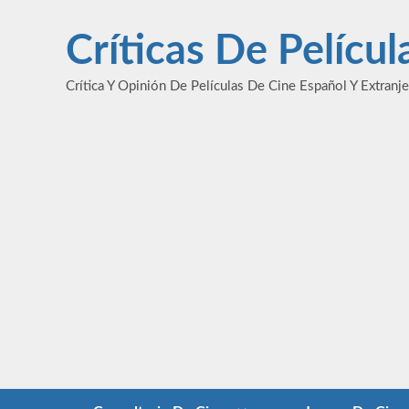
Saltar
al
Críticas De Pelícu
contenido
Crítica Y Opinión De Películas De Cine Español Y Extranj