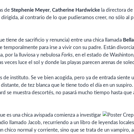
as de
Stephenie Meyer
,
Catherine Hardwicke
la directora de
 dirigida, al contrario de lo que pudieramos creer, no sólo al 
que tiene de sacrificio y renuncia) entre una chica llamada
Bella
dre temporalmente para irse a vivir con su padre. Están divorci
a, por la lluviosa y nebulosa
Forks
, en el estado de Washinton
 veces luce el sol y donde las playas parecen arenas de sole
 de instituto. Se ve bien acogida, pero ya de entrada siente 
istante, de tez blanca que le tiene todo el día en un suspiro.
dward se muestra descortés, no pasará mucho tiempo hasta qu
ue es una chica avispada comienza a investigar
ndio llamado Jacob, recurriendo a un libro de leyendas locales
 chico normal y corriente, sino que se trata de un vampiro, a