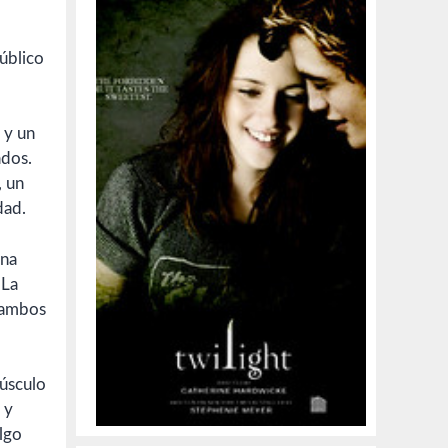
público
y un
ados.
, un
dad.
una
 La
e ambos
 y
lgo