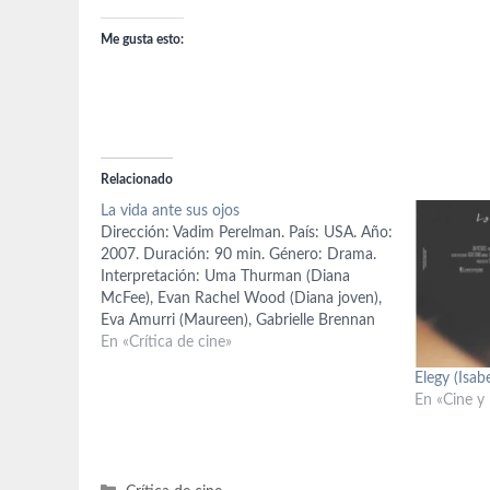
Me gusta esto:
Relacionado
La vida ante sus ojos
Dirección: Vadim Perelman. País: USA. Año:
2007. Duración: 90 min. Género: Drama.
Interpretación: Uma Thurman (Diana
McFee), Evan Rachel Wood (Diana joven),
Eva Amurri (Maureen), Gabrielle Brennan
(Emma McFee), Brett Cullen (Paul McFee),
En «Crítica de cine»
Oscar Isaac (Marcus), Jack Gilpin (Sr.
Elegy (Isab
McClood), Maggie Lacey (Amanda adulta),
En «Cine y 
John Magaro (Michael). Guión: Emil Stern;
…