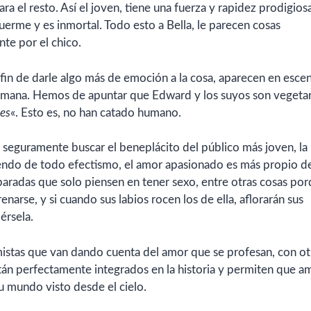
a el resto. Así el joven, tiene una fuerza y rapidez prodigios
uerme y es inmortal. Todo esto a Bella, le parecen cosas
te por el chico.
 fin de darle algo más de emoción a la cosa, aparecen en escen
umana. Hemos de apuntar que Edward y los suyos son vegetar
es
«. Esto es, no han catado humano.
 seguramente buscar el beneplácito del público más joven, la
yendo de todo efectismo, el amor apasionado es más propio d
aradas que solo piensen en tener sexo, entre otras cosas po
renarse, y si cuando
sus labios rocen los de ella, aflorarán sus
érsela.
imistas que van dando cuenta del amor que se profesan, con ot
tán perfectamente integrados en la historia y permiten que 
u mundo visto desde el cielo.