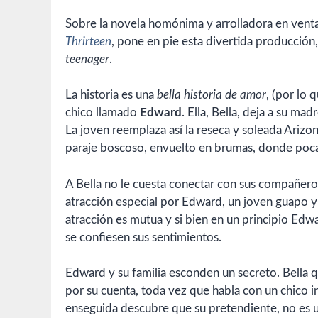
Sobre la novela homónima y arrolladora en vent
Thrirteen
, pone en pie esta divertida producción,
teenager
.
La historia es una
bella historia de amor
, (por lo 
chico llamado
Edward
. Ella, Bella, deja a su ma
La joven reemplaza así la reseca y soleada Arizon
paraje boscoso, envuelto en brumas, donde pocas
A Bella no le cuesta conectar con sus compañeros
atracción especial por Edward, un joven guapo y d
atracción es mutua y si bien en un principio E
se confiesen sus sentimientos.
Edward y su familia esconden un secreto. Bella q
por su cuenta, toda vez que habla con un chico i
enseguida descubre que su pretendiente, no es un