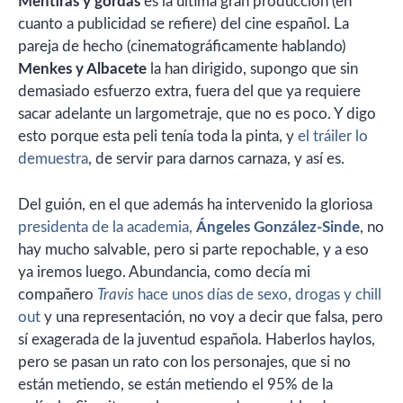
Mentiras y gordas
es la última gran producción (en
cuanto a publicidad se refiere) del cine español. La
pareja de hecho (cinematográficamente hablando)
Menkes y Albacete
la han dirigido, supongo que sin
demasiado esfuerzo extra, fuera del que ya requiere
sacar adelante un largometraje, que no es poco. Y digo
esto porque esta peli tenía toda la pinta, y
el tráiler lo
demuestra
, de servir para darnos carnaza, y así es.
Del guión, en el que además ha intervenido la gloriosa
presidenta de la academia,
Ángeles González-Sinde
, no
hay mucho salvable, pero si parte repochable, y a eso
ya iremos luego. Abundancia, como decía mi
compañero
Travis
hace unos días de sexo, drogas y chill
out
y una representación, no voy a decir que falsa, pero
sí exagerada de la juventud española. Haberlos haylos,
pero se pasan un rato con los personajes, que si no
están metiendo, se están metiendo el 95% de la