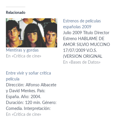
Relacionado
Estrenos de películas
españolas 2009
Julio 2009 Título Director
Estreno HABLAME DE
AMOR SILVIO MUCCINO
Mentiras y gordas
17/07/2009 V.O.S.
En «Crítica de cine»
(VERSION ORIGINAL
SUBTITULADA) CESC GAY
En «Bases de Datos»
PUIG 10/07/2009 TRASH
Entre vivir y soñar crítica
CARLES TORRAS PEREZ
película
10/07/2009 PAGAFANTAS
Dirección: Alfonso Albacete
BORJA COBEAGA
y David Menkes. País:
EGUILLOR 03/07/2009
España. Año: 2004.
Junio 2009 Título Director
Duración: 120 min. Género:
Estreno TRES DIAS CON
Comedia. Interpretación:
LA FAMILIA MAR COLL
Carmen Maura (Ana), Alex
En «Crítica de cine»
SANSALVADOR
Brendemühl (Jean-François),
26/06/2009 TETRO
Manuel Manquiña (Félix),
FRANCIS FORD COPPOLA