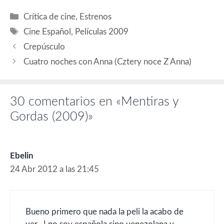
Thierry Lhermitte (Pierre
26/06/2009 199
Langlois), Marta Etura (Ana
RECETAS…
Categorías
Crítica de cine
,
Estrenos
adolescente), Soledad
Etiquetas
Silveyra (Verónica), Mónica
Cine Español
,
Películas 2009
Cervera (Rocío), Duna Jové
Crepúsculo
(Marta). Guión: Alfonso
Albacete, David Menkes y
Cuatro noches con Anna (Cztery noce Z Anna)
Ángeles González-Sinde.…
30 comentarios en «Mentiras y
Gordas (2009)»
Ebelin
24 Abr 2012 a las 21:45
Bueno primero que nada la peli la acabo de