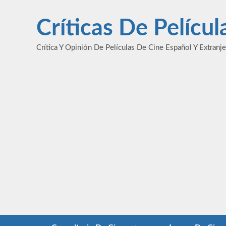
Saltar
al
Críticas De Pelícu
contenido
Crítica Y Opinión De Películas De Cine Español Y Extranj