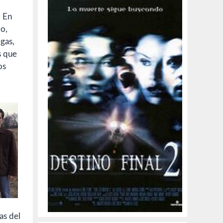
. En
lo,
gas,
s que
os
as del