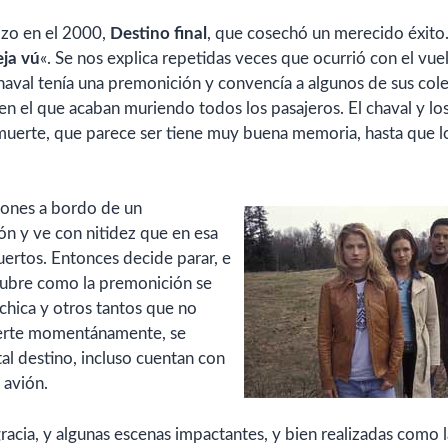
izo en el 2000,
Destino final
, que cosechó un merecido éxito
eja vú
«. Se nos explica repetidas veces que ocurrió con el vue
haval tenía una premonición y convencía a algunos de sus cole
 en el que acaban muriendo todos los pasajeros. El chaval y lo
muerte, que parece ser tiene muy buena memoria, hasta que l
tones a bordo de un
n y ve con nitidez que en esa
uertos. Entonces decide parar, e
cubre como la premonición se
 chica y otros tantos que no
muerte momentánamente, se
al destino, incluso cuentan con
 avión.
racia, y algunas escenas impactantes, y bien realizadas como l