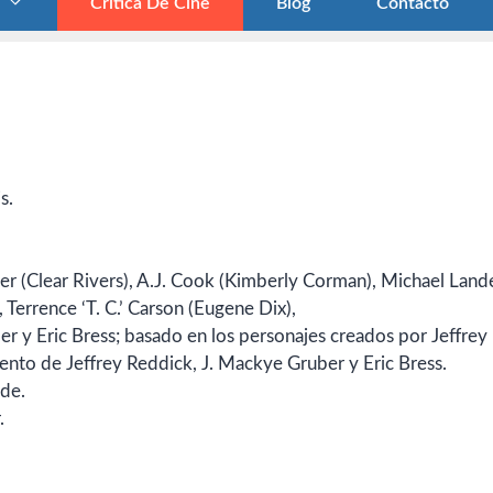
Crítica De Cine
Blog
Contacto
s.
rter (Clear Rivers), A.J. Cook (Kimberly Corman), Michael Land
 Terrence ‘T. C.’ Carson (Eugene Dix),
er y Eric Bress; basado en los personajes creados por Jeffrey
nto de Jeffrey Reddick, J. Mackye Gruber y Eric Bress.
ide.
.