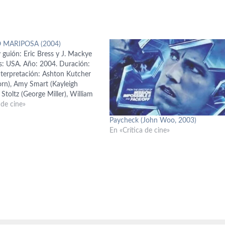
 MARIPOSA (2004)
 guión: Eric Bress y J. Mackye
ís: USA. Año: 2004. Duración:
nterpretación: Ashton Kutcher
orn), Amy Smart (Kayleigh
c Stoltz (George Miller), William
(Tommy Miller), Elden Henson
 de cine»
an), Ethan Suplee (Thumper),
Paycheck (John Woo, 2003)
ters (Andrea Treborn), Brandy
En «Crítica de cine»
Kristin), Grant Thompson…