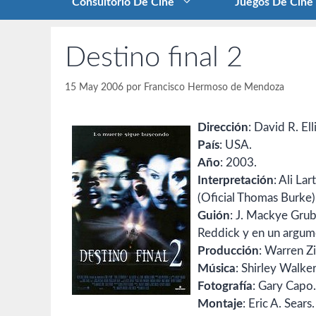
Consultorio De Cine
Juegos De Cine
Destino final 2
15 May 2006
por
Francisco Hermoso de Mendoza
Dirección
: David R. Elli
País
: USA.
Año
: 2003.
Interpretación
: Ali La
(Oficial Thomas Burke),
Guión
: J. Mackye Grub
Reddick y en un argume
Producción
: Warren Z
Música
: Shirley Walker
Fotografía
: Gary Capo.
Montaje
: Eric A. Sears.