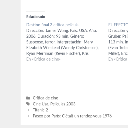
Relacionado
Destino final 3 crítica película
EL EFECTO
Dirección: James Wong. País: USA. Año:
Dirección y
2006. Duración: 93 min. Género:
Gruber. Pa
Suspense, terror. Interpretación: Mary
113 min. I
Elizabeth Winstead (Wendy Christensen),
(Evan Treb
Ryan Merriman (Kevin Fischer), Kris
Miller), Eri
Lemche (Ian), Alexz Johnson (Erin), Sam
En «Crítica de cine»
Lee Scott 
En «Crítica
Easton (Frankie Cheeks), Jesse Moss (Jason
(Lenny Kag
Wise), Gina Holden (Carrie Dreyer), Texas
Melora Wal
Battle (Lewis Romero), Chelan Simmons
Heidrick (
(Ashley Freund), Crystal…
Categorías
Crítica de cine
Etiquetas
Cine Usa
,
Películas 2003
Titanic 2
Paseo por París: C’était un rendez-vous 1976