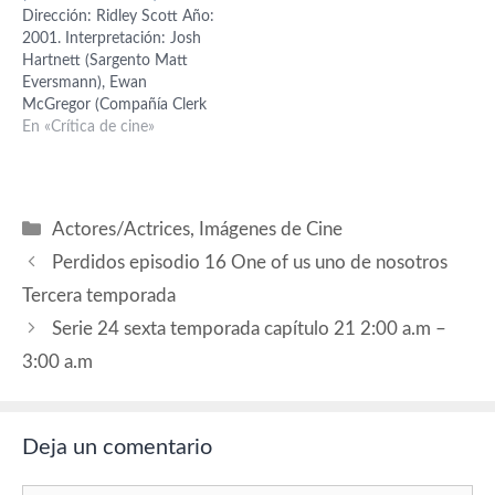
Dirección: Ridley Scott Año:
Henry Daniell (Garbitsch),
genera controversia, pues
2001. Interpretación: Josh
Billy Gilbert (Herring)
sigue considerándose un
Hartnett (Sargento Matt
Género: comedia bélica
tema tabú. Dani Levy,
Eversmann), Ewan
dictatorial
director…
McGregor (Compañía Clerk
John Grimes), Tom Sizemore
En «Crítica de cine»
(Teniente Coronel Danny
McKinght), Eric Bana
(Sargento de 1ª Clase Norm
Hooten) Producción: Jerry
Categorías
Actores/Actrices
,
Imágenes de Cine
Bruckheimer y Ridley Scott.
Música: Hans Zimmer, Jeff
Perdidos episodio 16 One of us uno de nosotros
Rona y Mel Wesson.
Tercera temporada
Fotografía: Slavomir Idziak.
Montaje: Pietro…
Serie 24 sexta temporada capítulo 21 2:00 a.m –
3:00 a.m
Deja un comentario