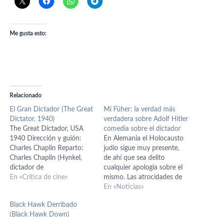
Me gusta esto:
Relacionado
El Gran Dictador (The Great
Mi Füher: la verdad más
Dictator, 1940)
verdadera sobre Adolf Hitler
The Great Dictador, USA
comedia sobre el dictador
1940 Dirección y guión:
En Alemania el Holocausto
Charles Chaplin Reparto:
judío sigue muy presente,
Charles Chaplin (Hynkel,
de ahí que sea delito
dictador de
cualquier apología sobre el
Tomaína/Barbero judío),
En «Crítica de cine»
mismo. Las atrocidades de
Paulette Goddard (Hannah),
Hitler forman parte de la
En «Noticias»
Jack Oakie (Napaloni,
reciente memoria colectiva
Black Hawk Derribado
dictador de Bacteria),
y todo aquello que tiene
(Black Hawk Down)
Reginald Gardiner (Schultz),
que ver sobre su figura