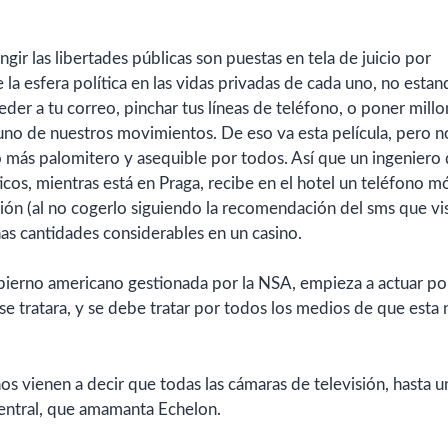
gir las libertades públicas son puestas en tela de juicio por
la esfera política en las vidas privadas de cada uno, no esta
er a tu correo, pinchar tus líneas de teléfono, o poner mill
 uno de nuestros movimientos. De eso va esta película, pero n
go más palomitero y asequible por todos. Así que un ingeniero
os, mientras está en Praga, recibe en el hotel un teléfono mó
vión (al no cogerlo siguiendo la recomendación del sms que vi
unas cantidades considerables en un casino.
bierno americano gestionada por la NSA, empieza a actuar po
se tratara, y se debe tratar por todos los medios de que esta 
os vienen a decir que todas las cámaras de televisión, hasta u
central, que amamanta Echelon.