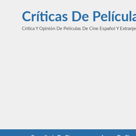
Saltar
al
Críticas De Pelícu
contenido
Crítica Y Opinión De Películas De Cine Español Y Extranj