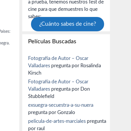
a prueba, tenemos nuestros Test de
cine para que demuestres lo que
sabes:
¿Cuánto sabes de cine?
aíses:
Películas Buscadas
negra.
n
,
Fotografía de Autor – Oscar
Sr.
Valladares
pregunta por Rosalinda
Dylan
Kirsch
ere),
Fotografía de Autor – Oscar
Valladares
pregunta por Don
Stubblefield
exsuegra-secuestra-a-su-nuera
pregunta por Gonzalo
pelicula-de-artes-marciales
pregunta
por raul