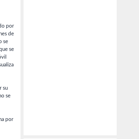
ndo por
ones de
o se
 que se
vil
sualiza
r su
no se
na por