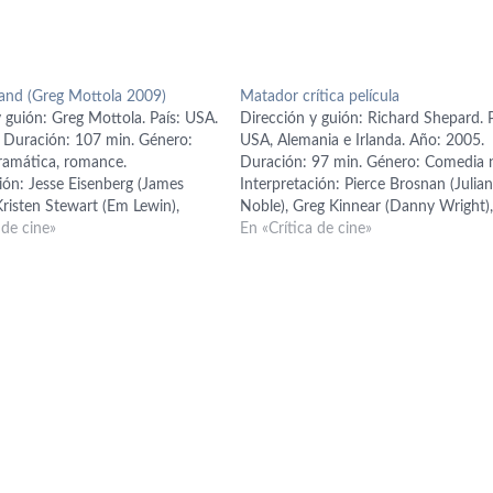
and (Greg Mottola 2009)
Matador crítica película
 guión: Greg Mottola. País: USA.
Dirección y guión: Richard Shepard. P
 Duración: 107 min. Género:
USA, Alemania e Irlanda. Año: 2005.
amática, romance.
Duración: 97 min. Género: Comedia 
ión: Jesse Eisenberg (James
Interpretación: Pierce Brosnan (Julia
Kristen Stewart (Em Lewin),
Noble), Greg Kinnear (Danny Wright)
r (Joel), Bill Hader (Bobby),
 de cine»
Hope Davis (Bean), Philip Baker Hall (
En «Crítica de cine»
g (Paulette), Margarita Levieva
Randy), Adam Scott (Phil Garrison), 
Ryan Reynolds (Mike Connell),
Baker (Lovell), Portia Dawson (Gueniv
rd (Sue), Wendie Malick (Sra.
Jonah Meyerson (Chico de 10…
Jack…