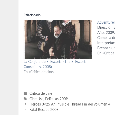
Relacionado
Adventurel
Dirección y
Año: 2009.
Comedia dr
Interpretac
Brennan), 
Martin Star
En «Crítica
Kristen Wii
La Conjura de El Escorial (The El Escorial
(Lisa P.), 
Conspiracy, 2008)
Paige Howa
En «Crítica de cine»
Brennan), 
Categorías
Crítica de cine
Etiquetas
Cine Usa
,
Películas 2009
Héroes 3×25 An Invisible Thread Fin del Volumen 4
Fatal Rescue 2008