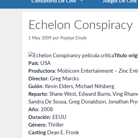
Consultorio De Cine
Juegos De Cine
Echelon Conspiracy
1 May 2009
por
Popeye Doyle
Título orig
País
: USA
Productora
: Mobicom Entertainment – Zinc Ente
Director
: Greg Marcks
Guión
: Kevin Elders, Michael Nitsberg
Reparto
: Shane West, Edward Burns, Ving Rhame
Sandra De Sousa, Greg Donaldson, Jonathan Pryc
Año
: 2008
Duración
: EEUU
Género
: Thriller
Casting
Dean E. Fronk