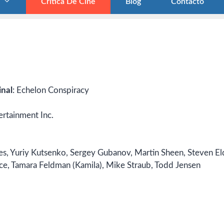
Crítica De Cine
Blog
Contacto
inal
: Echelon Conspiracy
rtainment Inc.
s, Yuriy Kutsenko, Sergey Gubanov, Martin Sheen, Steven El
e, Tamara Feldman (Kamila), Mike Straub, Todd Jensen