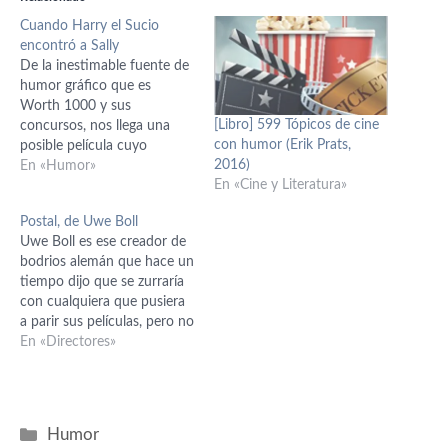
Cuando Harry el Sucio
encontró a Sally
De la inestimable fuente de
humor gráfico que es
Worth 1000 y sus
[Libro] 599 Tópicos de cine
concursos, nos llega una
con humor (Erik Prats,
posible película cuyo
2016)
resultado sería un enigma.
En «Humor»
En «Cine y Literatura»
¿Quién podría más, la
ñoñería de Sally o los malos
Postal, de Uwe Boll
modos de Harry el Sucio?
Uwe Boll es ese creador de
Próximamente en los
bodrios alemán que hace un
mejores cines.
tiempo dijo que se zurraría
con cualquiera que pusiera
a parir sus películas, pero no
creo que tenga tiempo para
En «Directores»
tanta pelea. Yo la última
suya que vi fue Alone in the
Dark y he de decir que es…
Categorías
Humor