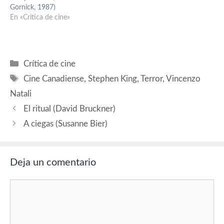
Gornick, 1987)
En «Crítica de cine»
Categorías
Crítica de cine
Etiquetas
Cine Canadiense
,
Stephen King
,
Terror
,
Vincenzo
Natali
El ritual (David Bruckner)
A ciegas (Susanne Bier)
Deja un comentario
Comentario