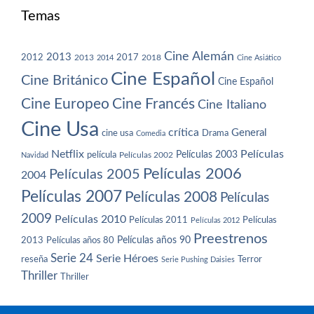
Temas
Cine Alemán
2013
2012
2013
2017
2018
2014
Cine Asiático
Cine Español
Cine Británico
Cine Español
Cine Europeo
Cine Francés
Cine Italiano
Cine Usa
crítica
General
cine usa
Drama
Comedia
Netflix
Películas
Películas 2003
película
Navidad
Películas 2002
Películas 2006
Películas 2005
2004
Películas 2007
Películas 2008
Películas
2009
Películas 2010
Películas 2011
Películas
Películas 2012
Preestrenos
Películas años 80
Películas años 90
2013
Serie 24
Serie Héroes
reseña
Terror
Serie Pushing Daisies
Thriller
Thriller