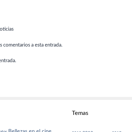
oticias
es comentarios a esta entrada.
entrada.
Temas
Bellezas en el cine
atos