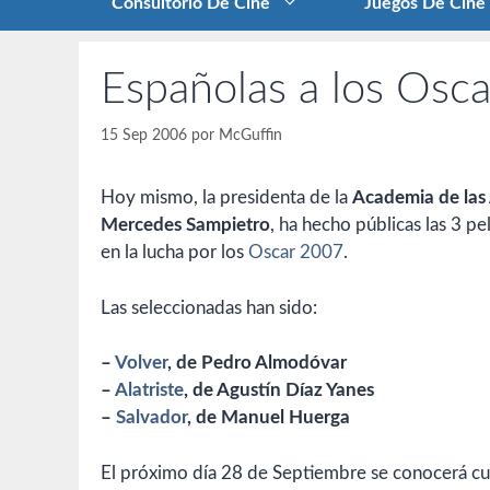
Consultorio De Cine
Juegos De Cine
Españolas a los Osc
15 Sep 2006
por
McGuffin
Hoy mismo, la presidenta de la
Academia de las 
Mercedes Sampietro
, ha hecho públicas las 3 pe
en la lucha por los
Oscar 2007
.
Las seleccionadas han sido:
–
Volver
, de Pedro Almodóvar
–
Alatriste
, de Agustín Díaz Yanes
–
Salvador
, de Manuel Huerga
El próximo día 28 de Septiembre se conocerá cual