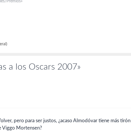
las nominaciones a los Oscar
ales/Premios»
españolas. La que más ha recaudado
ecto a las que anunciábamos
conseguido solo…
itas, hay que decir que ha
presas…
ral)
as a los Oscars 2007»
Volver, pero para ser justos, ¿acaso Almodóvar tiene más tirón
e Viggo Mortensen?