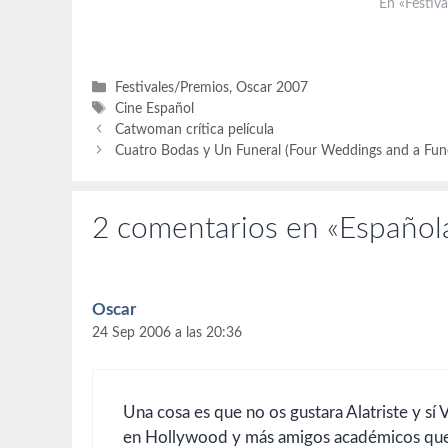
de votar hasta que se haga público…
digiriendo 
En «Festiv
2007. Resp
como favor
habido sor
Categorías
Festivales/Premios
,
Oscar 2007
Etiquetas
Cine Español
Catwoman crítica película
Cuatro Bodas y Un Funeral (Four Weddings and a Fune
2 comentarios en «Español
Oscar
24 Sep 2006 a las 20:36
Una cosa es que no os gustara Alatriste y sí 
en Hollywood y más amigos académicos qu