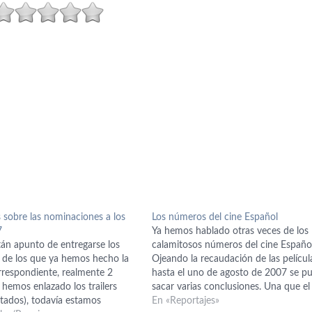
 sobre las nominaciones a los
Los números del cine Español
7
Ya hemos hablado otras veces de los
án apunto de entregarse los
calamitosos números del cine Español
de los que ya hemos hecho la
Ojeando la recaudación de las películ
rrespondiente, realmente 2
hasta el uno de agosto de 2007 se p
y hemos enlazado los trailers
sacar varias conclusiones. Una que el
stados), todavía estamos
2007 está siendo nefasto para las pel
En «Reportajes»