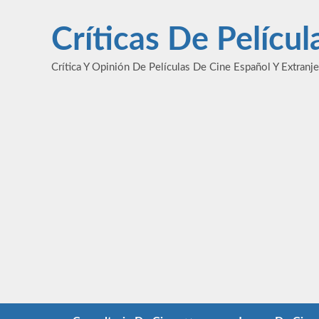
Saltar
al
Críticas De Pelícu
contenido
Crítica Y Opinión De Películas De Cine Español Y Extranj