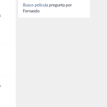
Busco película
pregunta por
Fernando
s
s