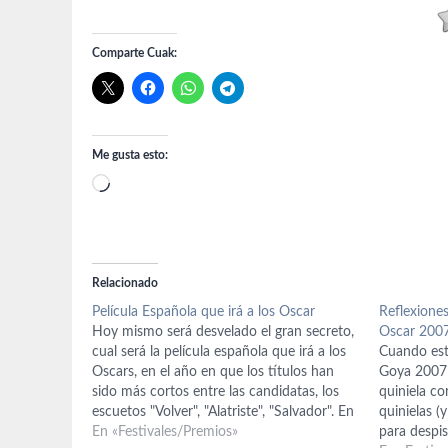
Comparte Cuak:
Me gusta esto:
Cargando...
Relacionado
Película Española que irá a los Oscar
Reflexiones
Hoy mismo será desvelado el gran secreto,
Oscar 200
cual será la película española que irá a los
Cuando est
Oscars, en el año en que los títulos han
Goya 2007 
sido más cortos entre las candidatas, los
quiniela co
escuetos "Volver", "Alatriste", "Salvador". En
quinielas (
la miniencuesta, aunque aún hay tiempo
En «Festivales/Premios»
para despi