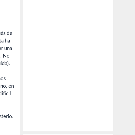
ués de
ta ha
er una
s. No
ida).
nos
eno, en
fícil
sterio.