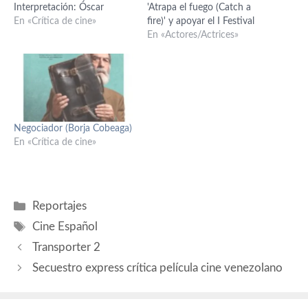
Interpretación: Óscar
'Atrapa el fuego (Catch a
Jaenada (Josu Jon), José
En «Crítica de cine»
fire)' y apoyar el I Festival
Coronado (Xabier Legazpi),
Internacional de Cine
En «Actores/Actrices»
Vanessa Incontrada
Solidario de la ciudad
(Francesca), Iñaki Miramón
(FICS), confesó sentirse
(Imanol Iríbar), Adolfo
"utilizado" por el posado del
Fernández (Orkatz
alcalde de la capital junto a
González), Kike Díaz de
él en la sesión de…
Rada (Lesaca), Leire Ucha
Negociador (Borja Cobeaga)
(Olatz), Iñaki Font (Iraultza),
En «Crítica de cine»
Paul Zubillaga (Paco), Iñake
Irastorza (madre…
Categorías
Reportajes
Etiquetas
Cine Español
Transporter 2
Secuestro express crítica película cine venezolano