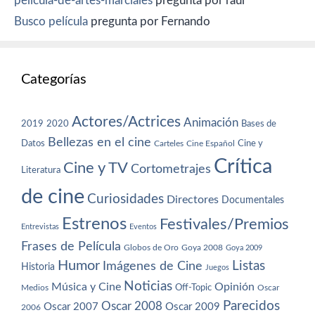
pelicula-de-artes-marciales
pregunta por raul
Busco película
pregunta por Fernando
Categorías
Actores/Actrices
Animación
2019
2020
Bases de
Bellezas en el cine
Datos
Cine y
Carteles
Cine Español
Crítica
Cine y TV
Cortometrajes
Literatura
de cine
Curiosidades
Directores
Documentales
Estrenos
Festivales/Premios
Entrevistas
Eventos
Frases de Película
Globos de Oro
Goya 2008
Goya 2009
Humor
Imágenes de Cine
Listas
Historia
Juegos
Noticias
Música y Cine
Opinión
Off-Topic
Oscar
Medios
Parecidos
Oscar 2008
Oscar 2007
Oscar 2009
2006