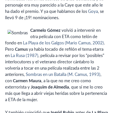
personaje era muy parecido a la Caye que este año le
ha dado el premio. Y ya que hablamos de los
Goya
, se
llevó 9 de ¡19! nominaciones.
Carmelo Gómez
volvió a intervenir en
otra película con ETA como telón de
fondo en
La Playa de los Galgos (Mario Camus, 2002)
.
Pero
Camus
ya había tocado de refilón el tema etarra
en
La Rusa (1987)
, película a revisar por los “posibles”
interlocutores y el veterano director cántabro lo
volvería a tocar en una película realizada entre las 2
anteriores,
Sombras en un Batalla (M. Camus, 1993)
,
con
Carmen Maura
, a la que no me creo como
exterrorista y
Joaquim de Almedia
, que sí me lo creo
más que llega a abrir viejas heridas sobre la pertenencia
a ETA de la mujer.
Y también coincidió que
Ingrid Rubio
antes de
La Playa