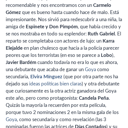
recomendable y nos encontramos con un
Carmelo
Gómez
que es bueno hasta cuando hace de malo. Está
impresionante. Nos sirvió para redescubrir a una niña, la
amiga de
Espinete y Don Pimpóm
, que había crecido y
se nos mostraba en todo su esplendor:
Ruth Gabriel
. El
reparto se completaba con actores de lujo: un
Karra
Elejalde
en plan chulesco que hacía a la policía parecer
peores que los terroristas (en eso se parece a
Lobo
),
Javier Bardém
cuando todavía no era lo que es ahora,
una debutante que acaba de ganar un
Goya
como
secundaria,
Elvira Mínguez
(que por otra parte nos ha
dejado sus
ideas políticas bien claras
) y otra debutante
que curiosamente es la otra actriz ganadora del Goya
este año, pero como protagonista:
Candela Peña
.
Quizás la mayoría la recuerden por esta película,
porque tuvo 2 nominaciones 2 en la misma gala de los
Goya
, como secundaria y como revelación (las 3
nominadas fueron las actrices de
Días Contados
) y su