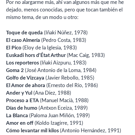
Por no alargarme más, ahí van algunos más que me he
dejado, menos conocidas, pero que tocan también el
mismo tema, de un modo u otro:
Toque de queda
(Iñaki Núñez, 1978)
El caso Almería
(Pedro Costa, 1983)
El Pico
(Eloy de la Iglesia, 1983)
Euskadi hors d’État Arthur
(Mac Caig, 1983)
Los reporteros
(Iñaki Aizpuru, 1983)
Goma 2
(José Antonio de la Loma, 1984)
Golfo de Vizcaya
(Javier Rebollo, 1985)
El Amor de ahora
(Ernesto del Río, 1986)
Ander y Yul
(Ana Díez, 1988)
Proceso a ETA
(Manuel Macià, 1988)
Días de humo
(Antxon Eceiza, 1989)
La Blanca
(Paloma Juan Miñón, 1989)
Amor en off
(Koldo Izagirre, 1991)
Cómo levantar mil kilos
(Antonio Hernández, 1991)