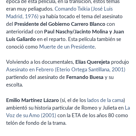
época de esta película, en la transición, estos temas
eran muy peliagudos.
Comando Txikia (José Luis
Madrid, 1976)
ya había tocado el tema del asesinato
del
Presidente del Gobierno Carrero Blanco
con
anterioridad con
Paul Naschy/Jacinto Molina y Juan
Luis Galiardo
en el reparto. Esta película también se
conoció como
Muerte de un Presidente
.
Volviendo a los documentales,
Elías Querejeta
produjo
Asesinato en Febrero (Eterio Ortega Santillana, 2001)
partiendo del asesinato de
Fernando Buesa
y su
escolta.
Emilio Martínez Lázaro
(sí, el de los
lados de la cama
)
ambientó su historia particular de Romeo y Julieta en
La
Voz de su Amo (2001)
con la ETA de los años 80 como
telón de fondo de la trama.