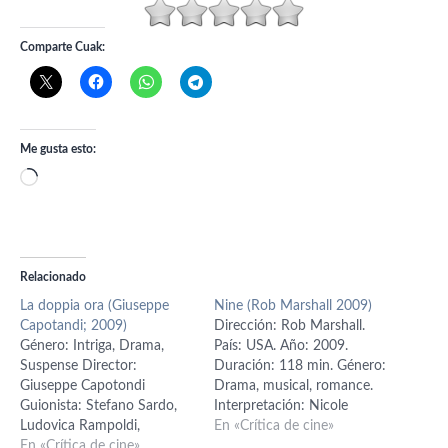
Comparte Cuak:
Me gusta esto:
Cargando...
Relacionado
La doppia ora (Giuseppe
Nine (Rob Marshall 2009)
Capotandi; 2009)
Dirección: Rob Marshall.
Género: Intriga, Drama,
País: USA. Año: 2009.
Suspense Director:
Duración: 118 min. Género:
Giuseppe Capotondi
Drama, musical, romance.
Guionista: Stefano Sardo,
Interpretación: Nicole
Ludovica Rampoldi,
Kidman (Claudia Jenssen),
En «Crítica de cine»
Alessandro Fabbri Actores:
En «Crítica de cine»
Kate Hudson (Stephanie),