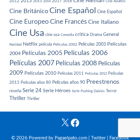
Cine Alemán
2013
2012
2013
2017
2018
2014
Cine Asiático
Cine Español
Cine Británico
Cine Español
Cine Europeo
Cine Francés
Cine Italiano
Cine Usa
crítica
General
cine usa
Drama
Comedia
Netflix
Películas
Películas 2003
película
Navidad
Películas 2002
Películas 2006
Películas 2005
2004
Películas 2007
Películas 2008
Películas
2009
Películas 2010
Películas 2011
Películas
Películas 2012
Preestrenos
Películas años 80
Películas años 90
2013
Serie 24
Serie Héroes
reseña
Terror
Serie Pushing Daisies
Thriller
Thriller
X
Facebook
© 2026 Powered by Pagaelpato.com |
Twitter
|
Facebook