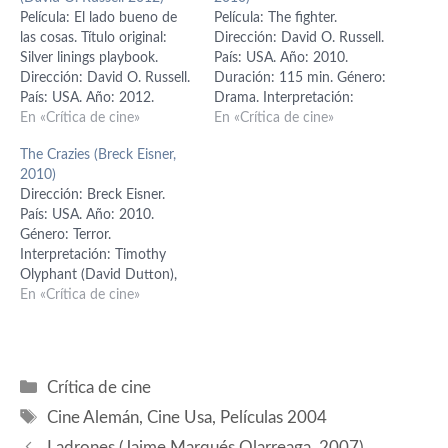
Película: El lado bueno de
Película: The fighter.
las cosas. Título original:
Dirección: David O. Russell.
Silver linings playbook.
País: USA. Año: 2010.
Dirección: David O. Russell.
Duración: 115 min. Género:
País: USA. Año: 2012.
Drama. Interpretación:
Duración: 122 min. Género:
En «Crítica de cine»
Mark Wahlberg (Micky
En «Crítica de cine»
Comedia dramática,
Ward), Christian Bale (Dicky
The Crazies (Breck Eisner,
romance. Interpretación:
Eklund), Amy Adams
2010)
Bradley Cooper (Pat),
(Charlene Fleming), Melissa
Dirección: Breck Eisner.
Jennifer Lawrence (Tiffany),
Leo (Alice Ward), Jack
País: USA. Año: 2010.
Robert De Niro (Sr. Pat),
McGee (George Ward).
Género: Terror.
Jacki Weaver (Dolores),
Guion: Scott Silver, Paul
Interpretación: Timothy
Chris Tucker (Danny), Julia
Tamasy y Eric Johnson;
Olyphant (David Dutton),
Stiles (Veronica), Shea
basado en un argumento
Radha Mitchell (Dra. Judy
En «Crítica de cine»
Whigham…
de…
Dutton), Joe Anderson
(Russell Clank), Danielle
Panabaker (Becca Darling).
Guión: Scott Kosar y Ray
Categorías
Crítica de cine
Wright; basado en el guión
Etiquetas
de George A. Romero para
Cine Alemán
,
Cine Usa
,
Películas 2004
la película “The crazies”
Ladrones (Jaime Marqués Olarreaga, 2007)