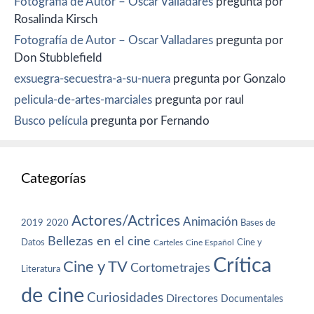
Fotografía de Autor – Oscar Valladares
pregunta por
Rosalinda Kirsch
Fotografía de Autor – Oscar Valladares
pregunta por
Don Stubblefield
exsuegra-secuestra-a-su-nuera
pregunta por Gonzalo
pelicula-de-artes-marciales
pregunta por raul
Busco película
pregunta por Fernando
Categorías
Actores/Actrices
Animación
2019
2020
Bases de
Bellezas en el cine
Datos
Cine y
Carteles
Cine Español
Crítica
Cine y TV
Cortometrajes
Literatura
de cine
Curiosidades
Directores
Documentales