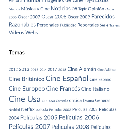
Humor
Imágenes de Cine
Listas
Historia
Juegos
Noticias
Música y Cine
Opinión
Off-Topic
Oscar
Medios
Parecidos
Oscar 2008
Oscar 2007
Oscar 2009
2006
Razonables
Personajes
Reportajes
Publicidad
Serie
Trailers
Vídeos
Webs
Temas
Cine Alemán
2013
2012
2013
2017
2018
2014
Cine Asiático
Cine Español
Cine Británico
Cine Español
Cine Europeo
Cine Francés
Cine Italiano
Cine Usa
crítica
General
cine usa
Drama
Comedia
Netflix
Películas
Películas 2003
película
Navidad
Películas 2002
Películas 2006
Películas 2005
2004
Películas 2007
Películas 2008
Películas