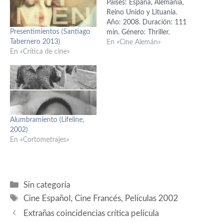
Países: España, Alemania,
Reino Unido y Lituania.
Año: 2008. Duración: 111
Presentimientos (Santiago
min. Género: Thriller.
Tabernero 2013)
Interpretación: Woody
En «Cine Alemán»
En «Crítica de cine»
Harrelson (Roy), Emily
Mortimer (Jessie), Kate
Mara (Abby), Eduardo
Noriega (Carlos), Thomas
Kretschmann (Myassa), Ben
Kingsley (Ilya Grinko), Colin
Stinton (oficial de la
Alumbramiento (Lifeline,
embajada), Etienne Chicot,
2002)
Mac McDonald (ministro).
En «Cortometrajes»
Guión: Brad…
Categorías
Sin categoría
Etiquetas
Cine Español
,
Cine Francés
,
Películas 2002
Extrañas coincidencias crítica película