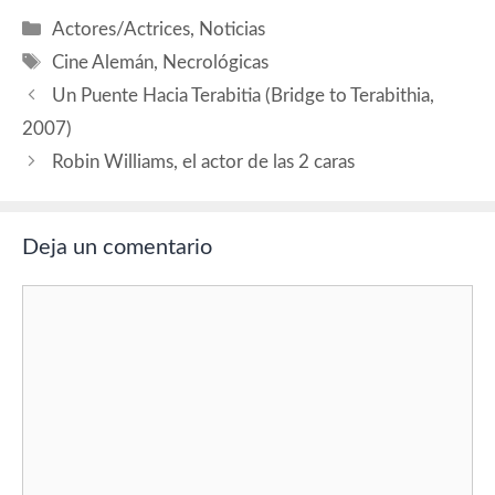
Grubitz), Thomas Thieme
Categorías
Actores/Actrices
,
Noticias
(ministro Bruno Hempf),
Etiquetas
Hans-Uwe Bauer (Paul
Cine Alemán
,
Necrológicas
Hauser), Volkmar Kleinert
Un Puente Hacia Terabitia (Bridge to Terabithia,
(Albert Jerska), Matthias
Brenner (Karl Wallner),
2007)
Herbert Knaup (Gregor
Robin Williams, el actor de las 2 caras
Hessenstein). Producción:
Quirin…
Deja un comentario
Comentario