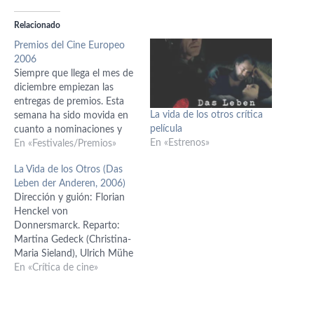
Relacionado
Premios del Cine Europeo
2006
Siempre que llega el mes de
diciembre empiezan las
entregas de premios. Esta
La vida de los otros crítica
semana ha sido movida en
película
cuanto a nominaciones y
En «Estrenos»
demás, pero unos premios a
En «Festivales/Premios»
los que no se les da mucho
La Vida de los Otros (Das
bombo y que deberían
Leben der Anderen, 2006)
tener más importancia son
Dirección y guión: Florian
los Premios del Cine
Henckel von
Europeo. Y tras señalar…
Donnersmarck. Reparto:
Martina Gedeck (Christina-
Maria Sieland), Ulrich Mühe
(capitán Gerd Wiesler),
En «Crítica de cine»
Sebastian Koch (Georg
Dreyman), Ulrich Tukur
(teniente coronel Anton