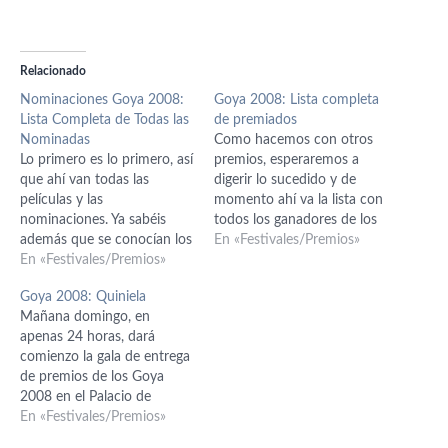
Relacionado
Nominaciones Goya 2008:
Goya 2008: Lista completa
Lista Completa de Todas las
de premiados
Nominadas
Como hacemos con otros
Lo primero es lo primero, así
premios, esperaremos a
que ahí van todas las
digerir lo sucedido y de
películas y las
momento ahí va la lista con
nominaciones. Ya sabéis
todos los ganadores de los
además que se conocían los
Goyas de este año.
En «Festivales/Premios»
cortos nominados y
En «Festivales/Premios»
Únicamente comentar la
películas de animación. La
gran ganadora 'La soledad'
Goya 2008: Quiniela
lista completa es la
de Jaime Rosales, que ha
Mañana domingo, en
siguiente: MEJOR
ganado mejor película y
apenas 24 horas, dará
PELÍCULA 'El orfanato' 'La
dirección y además, de
comienzo la gala de entrega
soledad' 'Las 13 rosas' 'Siete
propina, al Actor…
de premios de los Goya
mesas de billar francés'
2008 en el Palacio de
MEJOR DIRECTOR…
Congresos de Madrid.
En «Festivales/Premios»
Dejando aparte todas las