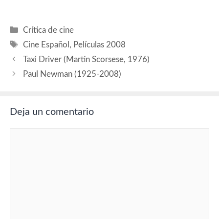
polémicas que ha habido
este año (cruzaremos los
dedos para que no haya
Categorías
Crítica de cine
ninguna más), vamos
Etiquetas
simplemente a hacer la
Cine Español
,
Películas 2008
quiniela…
Taxi Driver (Martin Scorsese, 1976)
Paul Newman (1925-2008)
Deja un comentario
Comentario