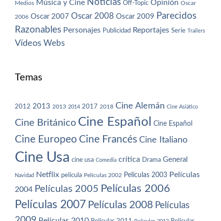
Noticias
Música y Cine
Opinión
Off-Topic
Oscar
Medios
Parecidos
Oscar 2008
Oscar 2007
Oscar 2009
2006
Razonables
Personajes
Reportajes
Publicidad
Serie
Trailers
Vídeos
Webs
Temas
Cine Alemán
2013
2012
2013
2017
2018
2014
Cine Asiático
Cine Español
Cine Británico
Cine Español
Cine Europeo
Cine Francés
Cine Italiano
Cine Usa
crítica
General
cine usa
Drama
Comedia
Netflix
Películas
Películas 2003
película
Navidad
Películas 2002
Películas 2006
Películas 2005
2004
Películas 2007
Películas 2008
Películas
2009
Películas 2010
Películas 2011
Películas