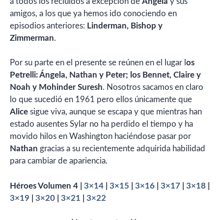
a todos los recluidos a excepción de
Ángela
y sus
amigos, a los que ya hemos ido conociendo en
episodios anteriores:
Linderman, Bishop y
Zimmerman
.
Por su parte en el presente se reúnen en el lugar l
os
Petrelli: Ángela, Nathan y Peter; los Bennet, Claire y
Noah y Mohinder Suresh
. Nosotros sacamos en claro
lo que sucedió en 1961 pero ellos únicamente que
Alice
sigue viva, aunque se escapa y que mientras han
estado ausentes Sylar no ha perdido el tiempo y ha
movido hilos en Washington haciéndose pasar por
Nathan
gracias a su recientemente adquirida habilidad
para cambiar de apariencia.
Héroes Volumen 4 |
3×14
|
3×15
|
3×16
|
3×17
|
3×18
|
3×19
|
3×20
|
3×21
|
3×22