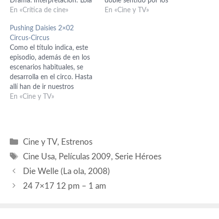
Drama. Interpretación: Lola
doble sentido por los
Dueñas (Laura), Pablo
En «Crítica de cine»
hábitos que los
En «Cine y TV»
Pineda (Daniel), Isabel
protagonistas se ven
Pushing Daisies 2×02
García Lorca (María
obligados a colocarse en
Circus-Circus
Ángeles), Pedro Álvarez
este episodio. Si ya hemos
Como el título indica, este
Ossorio (Bernabé), Antonio
tenido abejas y payasos en
episodio, además de en los
Naharro (Santi), María
los dos primeros episodios,
escenarios habituales, se
Bravo (Reyes), Consuelo
…
desarrolla en el circo. Hasta
Trujillo (Consuelo), Daniel
allí han de ir nuestros
Parejo (Pedro), Lourdes
detectivescos amigos a
En «Cine y TV»
Naharro (Luisa), Catalina
investigar una desaparición.
Lladó…
Tratándose de esta serie, la
desaparición ha de conllevar
asesinatos, y así es. Un
Categorías
Cine y TV
,
Estrenos
mimo primero y todo un
Etiquetas
coche lleno…
Cine Usa
,
Películas 2009
,
Serie Héroes
Die Welle (La ola, 2008)
24 7×17 12 pm – 1 am