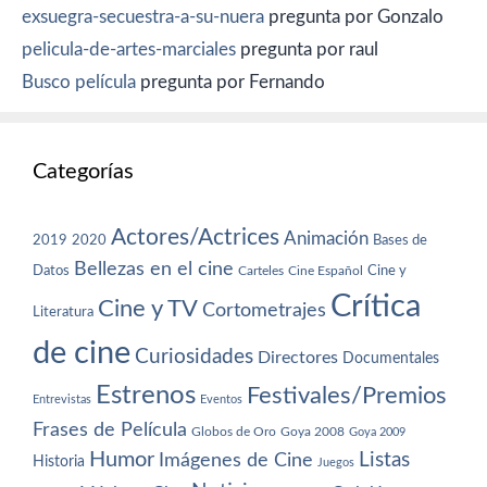
exsuegra-secuestra-a-su-nuera
pregunta por Gonzalo
pelicula-de-artes-marciales
pregunta por raul
Busco película
pregunta por Fernando
Categorías
Actores/Actrices
Animación
2019
2020
Bases de
Bellezas en el cine
Datos
Cine y
Carteles
Cine Español
Crítica
Cine y TV
Cortometrajes
Literatura
de cine
Curiosidades
Directores
Documentales
Estrenos
Festivales/Premios
Entrevistas
Eventos
Frases de Película
Globos de Oro
Goya 2008
Goya 2009
Humor
Imágenes de Cine
Listas
Historia
Juegos