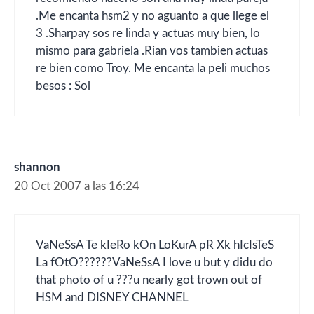
.Me encanta hsm2 y no aguanto a que llege el
3 .Sharpay sos re linda y actuas muy bien, lo
mismo para gabriela .Rian vos tambien actuas
re bien como Troy. Me encanta la peli muchos
besos : Sol
shannon
20 Oct 2007 a las 16:24
VaNeSsA Te kIeRo kOn LoKurA pR Xk hIcIsTeS
La fOtO??????VaNeSsA I love u but y didu do
that photo of u ???u nearly got trown out of
HSM and DISNEY CHANNEL