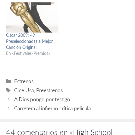
Oscar 2009: 49
Preseleccionadas a Mejor
Canción Original
En «Festivales/Premios»
Categorías
Estrenos
Etiquetas
Cine Usa
,
Preestrenos
A Dios pongo por testigo
Carretera al infierno crítica película
44 comentarios en «High School