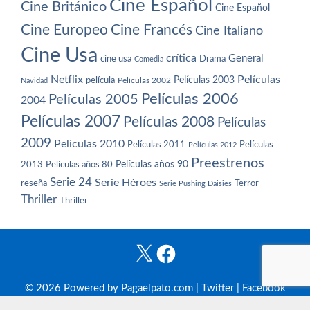
Cine Español
Cine Británico
Cine Español
Cine Europeo
Cine Francés
Cine Italiano
Cine Usa
crítica
General
cine usa
Drama
Comedia
Netflix
Películas
Películas 2003
película
Navidad
Películas 2002
Películas 2006
Películas 2005
2004
Películas 2007
Películas 2008
Películas
2009
Películas 2010
Películas 2011
Películas
Películas 2012
Preestrenos
Películas años 80
Películas años 90
2013
Serie 24
Serie Héroes
reseña
Terror
Serie Pushing Daisies
Thriller
Thriller
X
Facebook
© 2026 Powered by Pagaelpato.com |
Twitter
|
Facebook