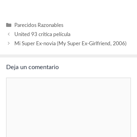
Producción: Esteban
Montaje: José Luis Romeu.
Ibarretxe, Javier Ibarretxe y
Dirección artística: José…
Eduardo Carneros. Música:
Chucky Namanera.
Categorías
Parecidos Razonables
Fotografía: Flavio Labiano.
Montaje: José Luis Romeu.
United 93 crítica película
Dirección artística: José
Mi Super Ex-novia (My Super Ex-Girlfriend, 2006)
Luis Arrizabalaga y Arturo
García. Vestuario: Estíbaliz
Markiegi. España 2007
Mucho…
Deja un comentario
Comentario