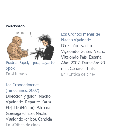
Relacionado
Los Cronocrímenes de
Nacho Vigalondo
Dirección: Nacho
Vigalondo. Guión: Nacho
Vigalondo País: España.
Piedra, Papel, Tijera, Lagarto,
Año: 2007. Duración: 90
Spok
min. Género: Thriller,
En «Humor»
fantástico. Interpretación:
En «Crítica de cine»
Karra Elejalde (Héctor),
Los Cronocrímenes
Bárbara Goenaga (chica),
(Timecrimes, 2007)
Nacho Vigalondo (chico),
Dirección y guión: Nacho
Candela Fernández (Clara).
Vigalondo. Reparto: Karra
Producción: Esteban
Elejalde (Héctor), Bárbara
Ibarretxe, Javier Ibarretxe y
Goenaga (chica), Nacho
Eduardo Carneros. Música:
Vigalondo (chico), Candela
Chucky Namanera.
Fernández (Clara).
En «Crítica de cine»
Fotografía: Flavio Labiano.