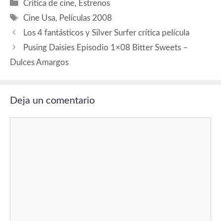
Categorías
Crítica de cine
,
Estrenos
Etiquetas
Cine Usa
,
Películas 2008
Los 4 fantásticos y Silver Surfer crítica película
Pusing Daisies Episodio 1×08 Bitter Sweets –
Dulces Amargos
Deja un comentario
Comentario