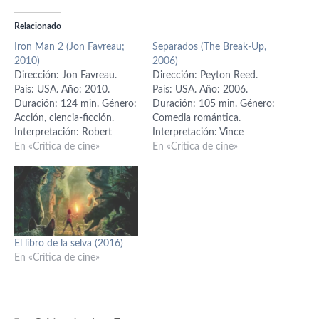
Relacionado
Iron Man 2 (Jon Favreau;
Separados (The Break-Up,
2010)
2006)
Dirección: Jon Favreau.
Dirección: Peyton Reed.
País: USA. Año: 2010.
País: USA. Año: 2006.
Duración: 124 min. Género:
Duración: 105 min. Género:
Acción, ciencia-ficción.
Comedia romántica.
Interpretación: Robert
Interpretación: Vince
Downey Jr. (Tony Stark/Iron
En «Crítica de cine»
Vaughn (Gary Grobowski),
En «Crítica de cine»
Man), Samuel L. Jackson
Jennifer Aniston (Brooke
(Nick Furia), Scarlett
Meyers), Joey Lauren
Johansson (Natalie/Viuda
Adams (Addie), Ann-
Negra), Mickey Rourke (Ivan
Margret (Wendy Meyers),
Vanko/Whiplash), Leslie
Jason Bateman (Riggleman),
Bibb (Christine), Gwyneth
Judy Davis (Marilyn Dean),
El libro de la selva (2016)
Paltrow (Pepper Potts), Kate
Vincent D'Onofrio (Dennis
En «Crítica de cine»
Mara (Bethany Cabe), Don
Grobowski), Jon Favreau
Cheadle (Rhodey/War
(Johnny O), Cole Hauser
Machine), Sam Rockwell…
(Lupus Grobowski), John
Michael…