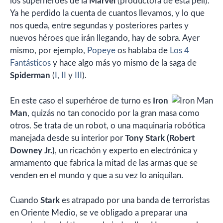
los superhéroes de la
Marvel
(productora de esta peli).
Ya he perdido la cuenta de cuantos llevamos, y lo que
nos queda, entre segundas y posteriores partes y
nuevos héroes que irán llegando, hay de sobra. Ayer
mismo, por ejemplo,
Popeye
os hablaba de
Los 4
Fantásticos
y hace algo más yo mismo de la saga de
Spiderman
(
I
,
II
y
III
).
En este caso el superhéroe de turno es
Iron
Man
, quizás no tan conocido por la gran masa como
otros. Se trata de un robot, o una maquinaria robótica
manejada desde su interior por
Tony Stark (Robert
Downey Jr.)
, un ricachón y experto en electrónica y
armamento que fabrica la mitad de las armas que se
venden en el mundo y que a su vez lo aniquilan.
Cuando
Stark
es atrapado por una banda de terroristas
en Oriente Medio, se ve obligado a preparar una