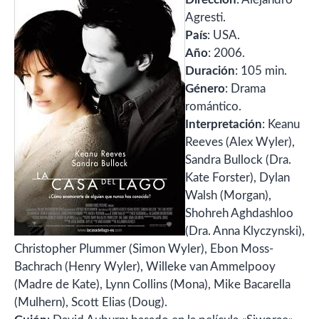
Agresti.
País
: USA.
Año
: 2006.
Duración
: 105 min.
Género
: Drama
romántico.
Interpretación
: Keanu
Reeves (Alex Wyler),
Sandra Bullock (Dra.
Kate Forster), Dylan
Walsh (Morgan),
Shohreh Aghdashloo
(Dra. Anna Klyczynski),
Christopher Plummer (Simon Wyler), Ebon Moss-
Bachrach (Henry Wyler), Willeke van Ammelpooy
(Madre de Kate), Lynn Collins (Mona), Mike Bacarella
(Mulhern), Scott Elias (Doug).