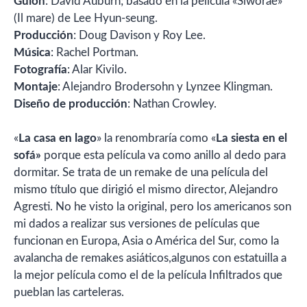
Guión
: David Auburn; basado en la película «Siworae»
(Il mare) de Lee Hyun-seung.
Producción
: Doug Davison y Roy Lee.
Música
: Rachel Portman.
Fotografía
: Alar Kivilo.
Montaje
: Alejandro Brodersohn y Lynzee Klingman.
Diseño de producción
: Nathan Crowley.
«
La casa en lago
» la renombraría como «
La siesta en el
sofá»
porque esta película va como anillo al dedo para
dormitar. Se trata de un remake de una película del
mismo título que dirigió el mismo director, Alejandro
Agresti. No he visto la original, pero los americanos son
mi dados a realizar sus versiones de películas que
funcionan en Europa, Asia o América del Sur, como la
avalancha de remakes asiáticos,algunos con estatuilla a
la mejor película como el de la película Infiltrados que
pueblan las carteleras.