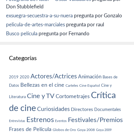
Don Stubblefield
exsuegra-secuestra-a-su-nuera
pregunta por Gonzalo
pelicula-de-artes-marciales
pregunta por raul
Busco película
pregunta por Fernando
Categorías
Actores/Actrices
Animación
2019
2020
Bases de
Bellezas en el cine
Datos
Cine y
Carteles
Cine Español
Crítica
Cine y TV
Cortometrajes
Literatura
de cine
Curiosidades
Directores
Documentales
Estrenos
Festivales/Premios
Entrevistas
Eventos
Frases de Película
Globos de Oro
Goya 2008
Goya 2009