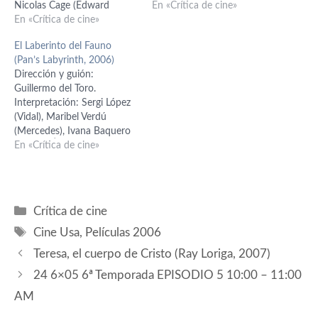
Nicolas Cage (Edward
Carlin), Val Kilmer (Andrew
En «Crítica de cine»
Malus), Ellen Burstyn
En «Crítica de cine»
Pryzwarra), Paula Patton
(hermana Summersisle),
(Claire Kuchever), Bruce
El Laberinto del Fauno
Kate Beahan (hermana
Greenwood (Jack
(Pan’s Labyrinth, 2006)
Willow), Frances Conroy
McCready), Adam Goldberg
Dirección y guión:
(Dra. Moss), Erika-Shaye
(Denny), Jim Caviezel
Guillermo del Toro.
Gair (Rowan), Leelee
(Carroll Oerstadt), Elden
Interpretación: Sergi López
Sobieski (hermana Honey),
Henson (Gunnars), Erika
(Vidal), Maribel Verdú
Molly Parker (hermana
Alexander (Shanti), Matt
(Mercedes), Ivana Baquero
Rose), Diane Delano
Craven (Larry Minuti).
(Ofelia), Álex Angulo
En «Crítica de cine»
(Beech). Guión: Neil LaBute;
Guión: Bill Marsilii…
(doctor), Ariadna Gil
basado en un…
(Carmen), Doug Jones
(fauno), César Bea
(Serrano), Manuel Solo
Categorías
Crítica de cine
(Garcés), Roger Casamajor
Etiquetas
(Pedro). Producción:
Cine Usa
,
Películas 2006
Guillermo del Toro, Alfonso
Teresa, el cuerpo de Cristo (Ray Loriga, 2007)
Cuarón, Álvaro Augustín,
Bertha Navarro y Frida
24 6×05 6ª Temporada EPISODIO 5 10:00 – 11:00
Torresblanco. Música: Javier
AM
Navarrete.…