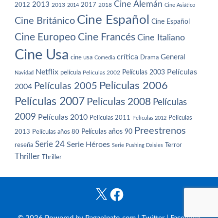
Cine Alemán
2013
2012
2013
2017
2018
2014
Cine Asiático
Cine Español
Cine Británico
Cine Español
Cine Europeo
Cine Francés
Cine Italiano
Cine Usa
crítica
General
cine usa
Drama
Comedia
Netflix
Películas
Películas 2003
película
Navidad
Películas 2002
Películas 2006
Películas 2005
2004
Películas 2007
Películas 2008
Películas
2009
Películas 2010
Películas 2011
Películas
Películas 2012
Preestrenos
Películas años 80
Películas años 90
2013
Serie 24
Serie Héroes
reseña
Terror
Serie Pushing Daisies
Thriller
Thriller
X
Facebook