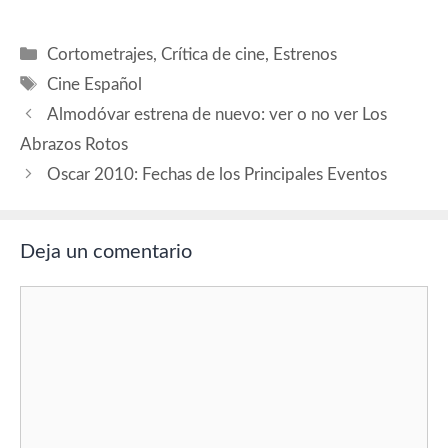
media, estuvo muy
entretenida. Buenafuente
hizo chascarrillos sobre los
Categorías
Cortometrajes
,
Crítica de cine
,
Estrenos
actores, riéndose con ellos y
Etiquetas
de ellos, y la gente…
Cine Español
Almodóvar estrena de nuevo: ver o no ver Los
Abrazos Rotos
Oscar 2010: Fechas de los Principales Eventos
Deja un comentario
Comentario