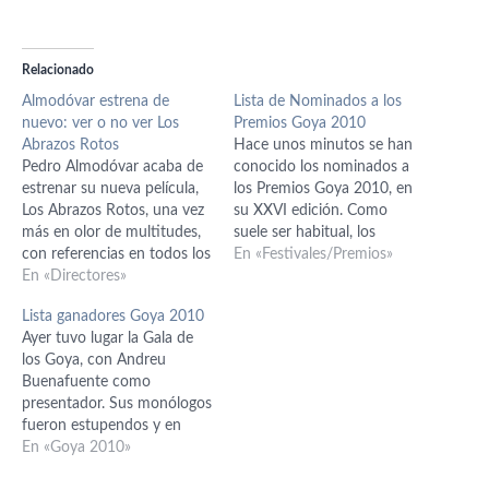
Relacionado
Almodóvar estrena de
Lista de Nominados a los
nuevo: ver o no ver Los
Premios Goya 2010
Abrazos Rotos
Hace unos minutos se han
Pedro Almodóvar acaba de
conocido los nominados a
estrenar su nueva película,
los Premios Goya 2010, en
Los Abrazos Rotos, una vez
su XXVI edición. Como
más en olor de multitudes,
suele ser habitual, los
con referencias en todos los
medios de comunicación y
En «Festivales/Premios»
medios, sus actrices
En «Directores»
las webs más modestas
apareciendo flanqueándole
actualizamos la información
Lista ganadores Goya 2010
y la parafernalia
antes que la página web de
Ayer tuvo lugar la Gala de
acostumbrada. Aún no he
la academia, donde aún no
los Goya, con Andreu
visto la película y,
hay nada oficial. Celda 211,
Buenafuente como
francamente, tengo mis
es…
presentador. Sus monólogos
dudas. No creo que ofrezca
fueron estupendos y en
nada nuevo respecto…
general la gala, a pesar de
En «Goya 2010»
durar más de dos horas y