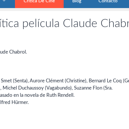
Crítica De Cine
Blog
Contacto
tica película Claude Chab
aude Chabrol.
a Smet (Senta), Aurore Clément (Christine), Bernard Le Coq (G
), Michel Duchaussoy (Vagabundo), Suzanne Flon (Sra.
basado en la novela de Ruth Rendell.
Alfred Hürmer.