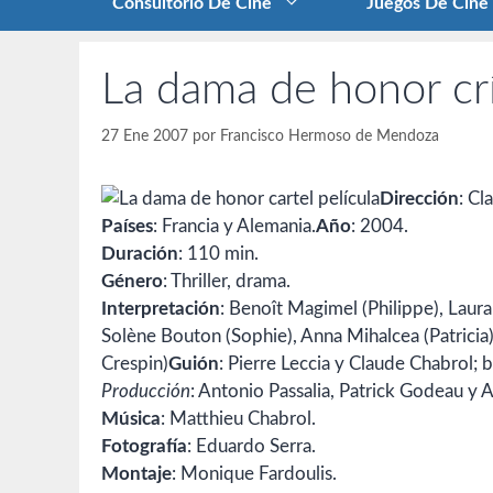
Consultorio De Cine
Juegos De Cine
La dama de honor crí
27 Ene 2007
por
Francisco Hermoso de Mendoza
Dirección
: Cl
Países
: Francia y Alemania.
Año
: 2004.
Duración
: 110 min.
Género
: Thriller, drama.
Interpretación
: Benoît Magimel (Philippe), Laur
Solène Bouton (Sophie), Anna Mihalcea (Patricia
Crespin)
Guión
: Pierre Leccia y Claude Chabrol; 
Producción
: Antonio Passalia, Patrick Godeau y 
Música
: Matthieu Chabrol.
Fotografía
: Eduardo Serra.
Montaje
: Monique Fardoulis.