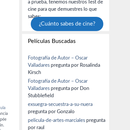
a prueba, tenemos nuestros Test de
cine para que demuestres lo que
sabes:
¿Cuánto sabes de cine?
Películas Buscadas
Fotografía de Autor – Oscar
Valladares
pregunta por Rosalinda
Kirsch
Fotografía de Autor – Oscar
Valladares
pregunta por Don
Stubblefield
exsuegra-secuestra-a-su-nuera
cula
pregunta por Gonzalo
ancia
upée
pelicula-de-artes-marciales
pregunta
in.
por raul