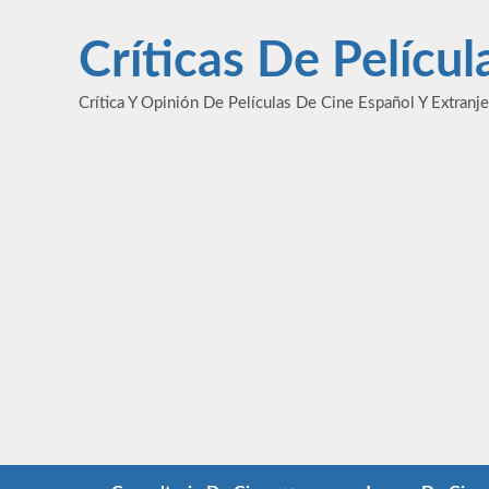
Saltar
al
Críticas De Pelícu
contenido
Crítica Y Opinión De Películas De Cine Español Y Extranj