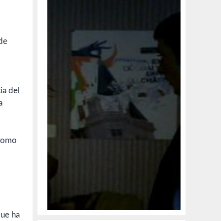
de
ia del
a
 como
que ha