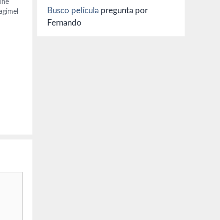
ine
Busco película
pregunta por
agimel
harles
Fernando
e
e),