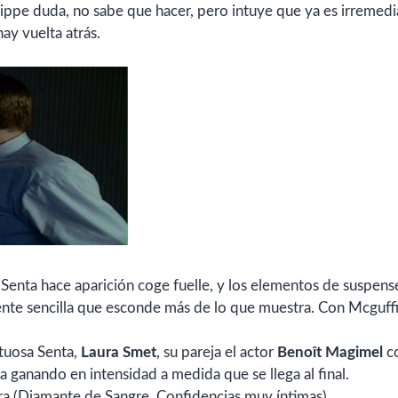
ppe duda, no sabe que hacer, pero intuye que ya es irremedi
ay vuelta atrás.
 Senta hace aparición coge fuelle, y los elementos de suspens
ente sencilla que esconde más de lo que muestra. Con Mcguff
ptuosa Senta,
Laura Smet
, su pareja el actor
Benoît Magimel
c
va ganando en intensidad a medida que se llega al final.
ra (Diamante de Sangre, Confidencias muy íntimas)