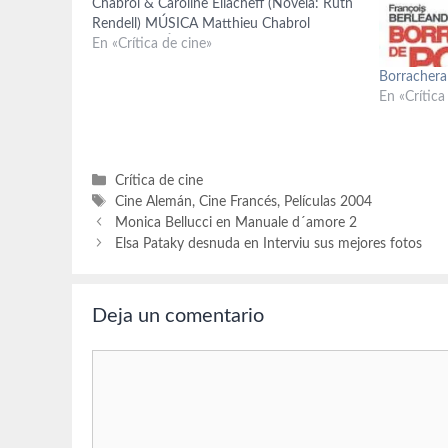
Chabrol & Caroline Eliacheff (Novela: Ruth
Rendell) MÚSICA Matthieu Chabrol
FOTOGRAFÍA Bernard Zitzermann
En «Crítica de cine»
REPARTO Isabelle Huppert, Jacqueline
Borrachera 
Bisset, Sandrine Bonnaire, Jean-Pierre
En «Crítica
Cassel, Virginie Ledoyen PRODUCTORA
Coproducción Francia-Alemania / MK2
Productions S.A. / France 3…
Categorías
Crítica de cine
Etiquetas
Cine Alemán
,
Cine Francés
,
Películas 2004
Monica Bellucci en Manuale d´amore 2
Elsa Pataky desnuda en Interviu sus mejores fotos
Deja un comentario
Comentario