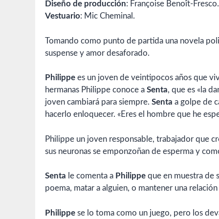
Diseño de producción
: Françoise Benoît-Fresco.
Vestuario
: Mic Cheminal.
Tomando como punto de partida una novela pol
suspense y amor desaforado.
Philippe
es un joven de veintipocos años que vi
hermanas Philippe conoce a
Senta
, que es «la d
joven cambiará para siempre.
Senta
a golpe de ca
hacerlo enloquecer. «Eres el hombre que he espe
Philippe un joven responsable, trabajador que c
sus neuronas se emponzoñan de esperma y como 
Senta
le comenta a
Philippe
que en muestra de su
poema, matar a alguien, o mantener una relación
Philippe
se lo toma como un juego, pero los dev