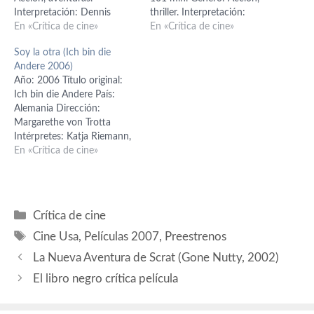
Interpretación: Dennis
thriller. Interpretación:
Quaid (Frank Towns),
En «Crítica de cine»
Denzel Washington (Frank
En «Crítica de cine»
Giovanni Ribisi (Elliott),
Barnes), Chris Pine (Will
Soy la otra (Ich bin die
Tyrese Gibson (A.J.),
Colson), Rosario Dawson
Andere 2006)
Miranda Otto (Kelly), Hugh
(Connie Hooper), Kevin
Año: 2006 Título original:
Laurie (Ian), Tony Curran
Dunn (Galvin), Jessy
Ich bin die Andere País:
(Rodney), Kirk Jones
Schram (Darcy), T.J. Miller
Alemania Dirección:
(Jeremy), Jacob Vargas
(Gilleece), Ethan Suplee
Margarethe von Trotta
(Sammi), Scott Michael
(Dewey). Guión: Mark
Intérpretes: Katja Riemann,
Campbell (Liddle), Kevork
Bomback. Producción: Julie
August Diehl, Armin
En «Crítica de cine»
Malikyan (Rady), Jared
Yorn, Tony Scott, Mimi…
Mueller-Stahl, Barbara Auer,
Padalecki (Davis), Paul…
Karin Dor, Bernadette
Heerwagen Guión: Peter
Märthesheimer, Pea Fröhlich
Categorías
Crítica de cine
Música: Christian Heyne
Etiquetas
Fotografía: Axel Block
Cine Usa
,
Películas 2007
,
Preestrenos
Duración: 100 min. Género:
La Nueva Aventura de Scrat (Gone Nutty, 2002)
Drama La película muestra
una galería de personajes…
El libro negro crítica película