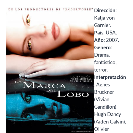
Dirección
:
Katja von
Garnier.
País
: USA.
Año
: 2007.
Género
:
Drama,
fantástico,
terror.
Interpretación
: Agnes
Bruckner
(Vivian
Gandillon),
Hugh Dancy
(Aiden Galvin),
Olivier