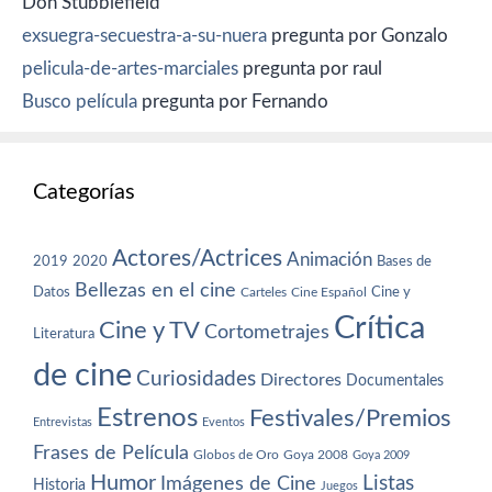
Don Stubblefield
exsuegra-secuestra-a-su-nuera
pregunta por Gonzalo
pelicula-de-artes-marciales
pregunta por raul
Busco película
pregunta por Fernando
Categorías
Actores/Actrices
Animación
2019
2020
Bases de
Bellezas en el cine
Datos
Cine y
Carteles
Cine Español
Crítica
Cine y TV
Cortometrajes
Literatura
de cine
Curiosidades
Directores
Documentales
Estrenos
Festivales/Premios
Entrevistas
Eventos
Frases de Película
Globos de Oro
Goya 2008
Goya 2009
Humor
Imágenes de Cine
Listas
Historia
Juegos