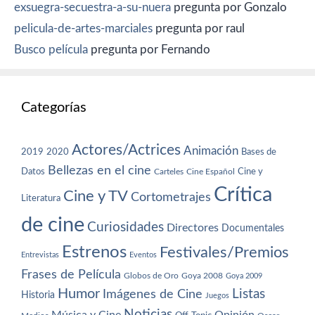
exsuegra-secuestra-a-su-nuera
pregunta por Gonzalo
pelicula-de-artes-marciales
pregunta por raul
Busco película
pregunta por Fernando
Categorías
Actores/Actrices
Animación
2019
2020
Bases de
Bellezas en el cine
Datos
Cine y
Carteles
Cine Español
Crítica
Cine y TV
Cortometrajes
Literatura
de cine
Curiosidades
Directores
Documentales
Estrenos
Festivales/Premios
Entrevistas
Eventos
Frases de Película
Globos de Oro
Goya 2008
Goya 2009
Humor
Imágenes de Cine
Listas
Historia
Juegos
Noticias
Música y Cine
Opinión