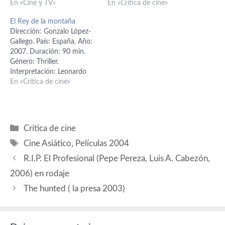
(Lucas Harper), Kathryn
En «Cine y TV»
Interpretación: Lucy Liu
En «Crítica de cine»
Morris (Sara Moore),
(Sadie), Michael Chiklis
El Rey de la montaña
Patricia Velasquez (Nicole
(detective Rawlins), Carla
Dirección: Gonzalo López-
Willis), Clifton Collins Jr.
Gugino (Eve), James D'Arcy
Gallego. País: España. Año:
(Vince Sherman), Eion
(Bishop), Robert Forster
2007. Duración: 90 min.
Bailey (Bobby Whitman),
(Lloyd), Samaire Armstrong
Género: Thriller.
Will Kemp (Rafe Perry).
(editora), Cameron
Interpretación: Leonardo
Guión: Wayne Kramer y
Richardson (Collette), Allan
Sbaraglia (Quim), María
En «Crítica de cine»
Kevin Brodbin; basado…
Rich (Harrison), Kevin
Valverde (Bea), Pablo
Wheatley (Ethan Mills),
Menasanch (guardia joven),
Margo Harshman (Tricia).
Francisco Olmo (guardia
Producción: Greg Shapiro.…
mayor), Manuel Sánchez
Categorías
Crítica de cine
Ramos (empleado
Etiquetas
gasolinera). Guión: Javier
Cine Asiático
,
Películas 2004
Gullón y Gonzalo López-
R.I.P. El Profesional (Pepe Pereza, Luis A. Cabezón,
Gallego. Producción: Juan
Pita, Juanma Arance, Miguel
2006) en rodaje
Bardem, Elena Manrique y
The hunted ( la presa 2003)
Álvaro Augustin.…