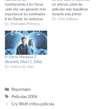
nominaciones a los Oscar,
un artículo sobre las
cada año van ganando más
películas más taquilleras
importancia los nominados
durante este primer
A los Razzie, los antioscar.
trimestre del año 2011, me
En «Cine Italiano»
Los Razzie vienen a ser a los
En «Festivales/Premios»
sorprende gratamente leer
Oscar lo que los Godoy a
que entre las diez más
los Goya. Estos son los
películas más taquilleras del
nominados de este año:
trimestre hay nada menos
Peor Película “Instinto
que siete películas italianas.
Básico 2” “BloodRayne” "La
Títulos como Che bella
Joven…
giornata, Benvenuti…
El Efecto Mariposa 2
(Butterfly Effect 2, 2006)
En «Crítica de cine»
Categorías
Reportajes
Etiquetas
Películas 2006
Cry Wolf crítica película