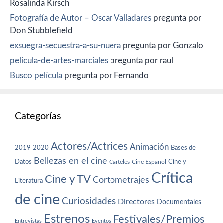
Rosalinda Kirsch
Fotografía de Autor – Oscar Valladares
pregunta por
Don Stubblefield
exsuegra-secuestra-a-su-nuera
pregunta por Gonzalo
pelicula-de-artes-marciales
pregunta por raul
Busco película
pregunta por Fernando
Categorías
Actores/Actrices
Animación
2019
2020
Bases de
Bellezas en el cine
Datos
Cine y
Carteles
Cine Español
Crítica
Cine y TV
Cortometrajes
Literatura
de cine
Curiosidades
Directores
Documentales
Estrenos
Festivales/Premios
Entrevistas
Eventos