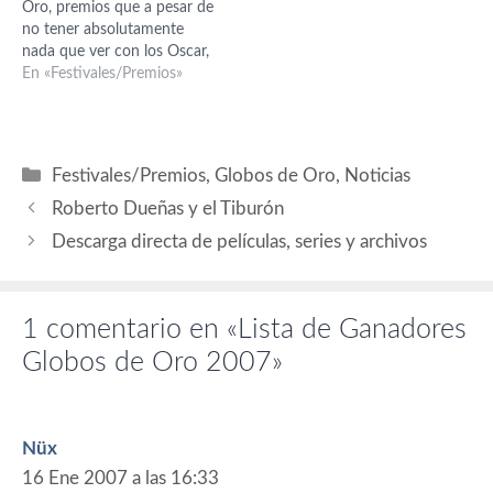
Oro, premios que a pesar de
en una película, drama Jeff
Mountain),
no tener absolutamente
Bridges por Crazy Heart
merecidamente…
nada que ver con los Oscar,
Mejor…
ya que los entrega la
En «Festivales/Premios»
Asociación de Prensa
Extranjera de Hollywood,
suele tener influencia sobre
los miembros de la
Categorías
Festivales/Premios
,
Globos de Oro
,
Noticias
Academia Americana o al
menos siempre es…
Roberto Dueñas y el Tiburón
Descarga directa de películas, series y archivos
1 comentario en «Lista de Ganadores
Globos de Oro 2007»
Nüx
16 Ene 2007 a las 16:33