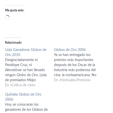
Me gusta esto:
Cargando...
Relacionado
Lista Ganadores Globos de
Globos de Oro 2006
Oro 2010
Ya se han entregado los
Desgraciadamente ni
premios más importantes
Penélope Cruz, ni
después de los Oscar de la
Almodóvar se han llevado
industria más poderosa del
ningún Globo de Oro. Lista
cine, la norteamericana. No
de premiados Mejor
ha habido muchas
En «Festivales/Premios»
película, drama Avatar
En «Crítica de cine»
sorpresas y como muestra
Mejor interpretación por
nuestra quiniela, con 9 de
Quiniela Globos de Oro
una actriz en una película,
13 aciertos. Entre los
2006
drama Sandra Bullock por
premiados ha habido una
Hoy se conocerán los
The Blind Side Mejor
gran triunfadora, En Terreno
ganadores de los Globos de
interpretación por un actor
Vedado (Brokeback