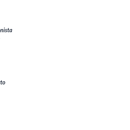
nista
s
rto