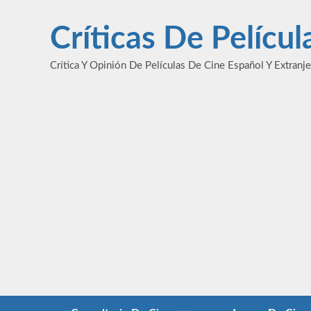
Saltar
al
Críticas De Pelícu
contenido
Crítica Y Opinión De Películas De Cine Español Y Extranj