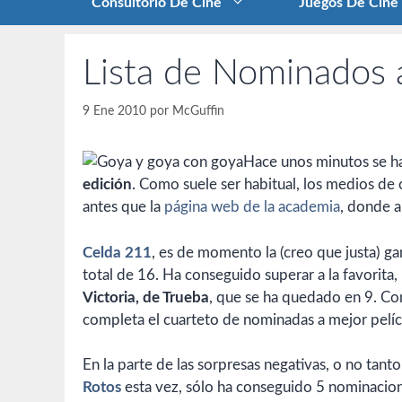
Consultorio De Cine
Juegos De Cine
Lista de Nominados 
9 Ene 2010
por
McGuffin
Hace unos minutos se h
edición
. Como suele ser habitual, los medios d
antes que la
página web de la academia
, donde a
Celda 211
, es de momento la (creo que justa) g
total de 16. Ha conseguido superar a la favorita,
Victoria, de Trueba
, que se ha quedado en 9. C
completa el cuarteto de nominadas a mejor pelí
En la parte de las sorpresas negativas, o no ta
Rotos
esta vez, sólo ha conseguido 5 nominacione