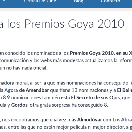
Crítica De Cine
Blog
Contacto
a los Premios Goya 2010
an conocido los nominados a los
Premios Goya 2010, en su 
e comunicación y las webs más modestas actualizamos la infor
ún no hay nada oficial.
anadora moral, al ser la que más nominaciones ha conseguido, 
 la
Agora
de Amenábar
que tiene 13 nominaciones y a
El Bail
on
8
9 nominaciones también está
El Secreto de sus Ojos
, que
cula y
Gordos
, otra grata sorpresa ha conseguido 8.
nto, nos encontramos que una vez más
Almodóvar con
Los Abr
s, entre las que no están mejor película ni mejor director, al