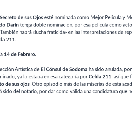
 Secreto de sus Ojos
esté nominada como Mejor Película y M
do Darín
tenga doble nominación, por esa película como acto
También habrá «lucha fraticida» en las interpretaciones de re
lda 211
.
ía
14 de Febrero
.
ección Artística de
El Cónsul de Sodoma
ha sido anulada, por
ominado, ya lo estaba en esa categoría por
Celda 211
, así que 
to de sus ojos
. Otro episodio más de las miserias de esta aca
á sido del notario, por dar como válida una candidatura que n