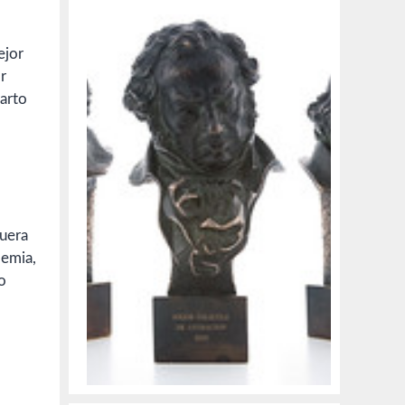
ejor
r
parto
fuera
demia,
o