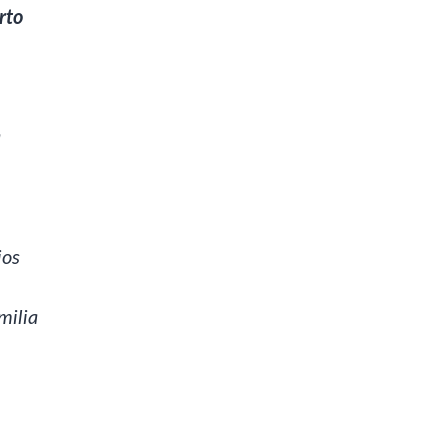
rto
a
jos
milia