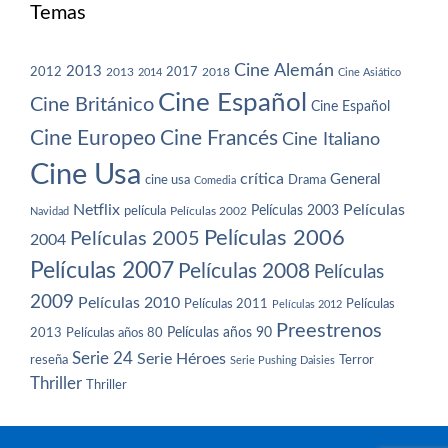
Temas
Cine Alemán
2013
2012
2013
2017
2018
2014
Cine Asiático
Cine Español
Cine Británico
Cine Español
Cine Europeo
Cine Francés
Cine Italiano
Cine Usa
crítica
General
cine usa
Drama
Comedia
Netflix
Películas
Películas 2003
película
Navidad
Películas 2002
Películas 2006
Películas 2005
2004
Películas 2007
Películas 2008
Películas
2009
Películas 2010
Películas 2011
Películas
Películas 2012
Preestrenos
Películas años 80
Películas años 90
2013
Serie 24
Serie Héroes
reseña
Terror
Serie Pushing Daisies
Thriller
Thriller