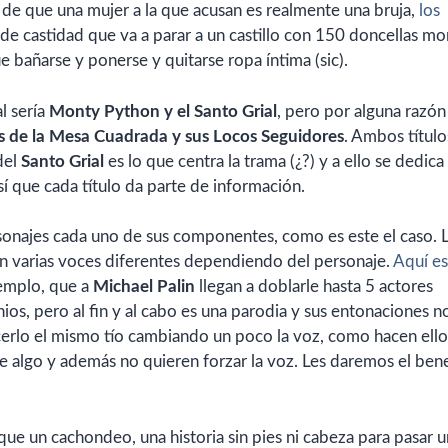
 de que una mujer a la que acusan es realmente una bruja,
los
 de castidad que va a parar a un castillo con 150 doncellas m
 bañarse y ponerse y quitarse ropa íntima (sic).
al sería
Monty Python y el Santo Grial
, pero por alguna razón
s de la Mesa Cuadrada y sus Locos Seguidores
. Ambos título
del
Santo Grial
es lo que centra la trama (¿?) y a ello se dedica
así que cada título da parte de información.
rsonajes cada uno de sus componentes, como es este el caso. 
n varias voces diferentes dependiendo del personaje.
Aquí es
emplo, que a
Michael Palin
llegan a doblarle hasta 5 actores
ios, pero al fin y al cabo es una parodia y sus entonaciones n
erlo el mismo tío cambiando un poco la voz, como hacen ello
e algo y además no quieren forzar la voz. Les daremos el bene
 que un cachondeo, una historia sin pies ni cabeza para pasar u