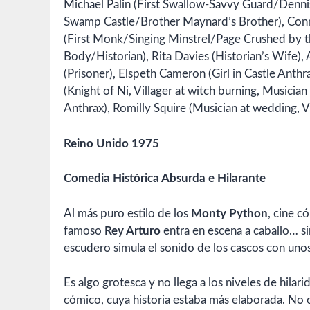
Michael Palin (First Swallow-Savvy Guard/Denni
Swamp Castle/Brother Maynard’s Brother), Conni
(First Monk/Singing Minstrel/Page Crushed by t
Body/Historian), Rita Davies (Historian’s Wife), 
(Prisoner), Elspeth Cameron (Girl in Castle Anthr
(Knight of Ni, Villager at witch burning, Musician
Anthrax), Romilly Squire (Musician at wedding, Vi
Reino Unido 1975
Comedia Histórica Absurda e Hilarante
Al más puro estilo de los
Monty Python
, cine c
famoso
Rey Arturo
entra en escena a caballo… s
escudero simula el sonido de los cascos con uno
Es algo grotesca y no llega a los niveles de hila
cómico, cuya historia estaba más elaborada. No