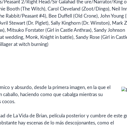
s/Peasant 2/Right Head/Sir Galahad the ure/Narrator/King o
e Booth (The Witch), Carol Cleveland (Zoot/Dingo), Neil In
he Rabbit/Peasant #4), Bee Duffell (Old Crone), John Young 
Avril Stewart (Dr. Piglet), Sally Kinghorn (Dr. Winston), Mark 
ax), Mitsuko Forstater (Girl in Castle Anthrax), Sandy Johnson
 at wedding, Monk, Knight in battle), Sandy Rose (Girl in Castl
llager at witch burning)
ómico y absurdo, desde la primera imagen, en la que el
in caballo, haciendo como que cabalga mientras su
s cocos.
ridad de La Vida de Brian, película posterior y cumbre de este 
 obstante hay escenas de lo más descojonantes, como el