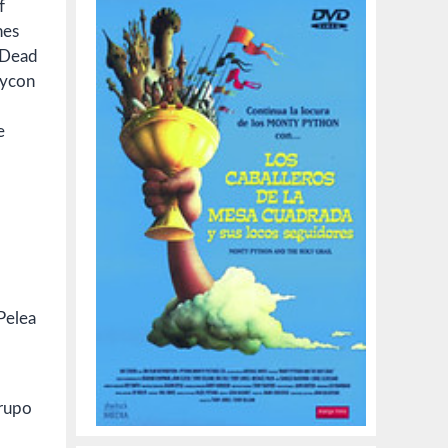
f
nes
(Dead
Zycon
e
grupo