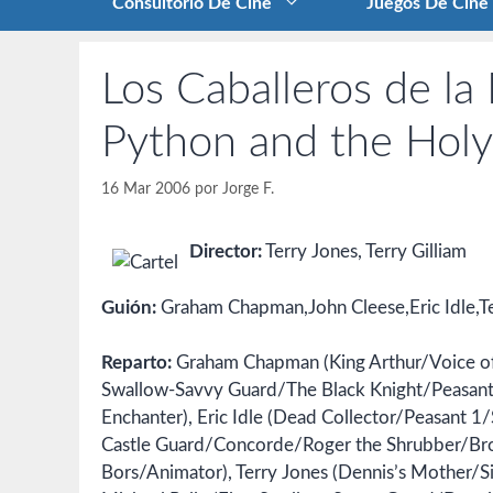
Consultorio De Cine
Juegos De Cine
Los Caballeros de l
Python and the Holy 
16 Mar 2006
por
Jorge F.
Director:
Terry Jones, Terry Gilliam
Guión:
Graham Chapman,John Cleese,Eric Idle,Ter
Reparto:
Graham Chapman (King Arthur/Voice o
Swallow-Savvy Guard/The Black Knight/Peasant 
Enchanter), Eric Idle (Dead Collector/Peasant 1
Castle Guard/Concorde/Roger the Shrubber/Brot
Bors/Animator), Terry Jones (Dennis’s Mother/S