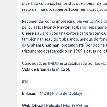
divertido con unos humoristas que a pesar de qu
resto del mundo, supieron hacer reír a carcajadas
Recomendar como imprescindible ver
La Vida d
películas los
Monty Phyton
acabaron separándo
Cleese
siguieron con una exitosa carrera cómica,
también han seguido trabajando, aunque de form
es
Graham Chapman
, protagonista (por decir a
tristemente desaparecido en 1989 a causa del cá
Curiosidad: en
IMDB
está catalogada por los voto
Vida de Brian
es la nº 126).
¡Ni!
Enlaces |
IMDB
|
Ficha de Doblaje
Web Oficial |
Película
|
Monty Python