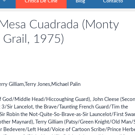
Crítica De Cine
Blog
Contacto
a Mesa Cuadrada (Monty
Grail, 1975)
ry Gilliam,Terry Jones,Michael Palin
f God/Middle Head/Hiccoughing Guard), John Cleese (Seco
3/Sir Lancelot, the Brave/Taunting French Guard/Tim the
/Sir Robin the Not-Quite-So-Brave-as-Sir Launcelot/First Sw
her Maynard), Terry Gilliam (Patsy/Green Knight/Old Man/S
ir Bedevere/Left Head/Voice of Cartoon Scribe/Prince Herbe