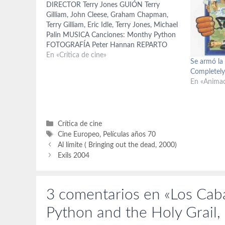
DIRECTOR Terry Jones GUIÓN Terry
Gilliam, John Cleese, Graham Chapman,
Terry Gilliam, Eric Idle, Terry Jones, Michael
Palin MUSICA Canciones: Monthy Python
FOTOGRAFÍA Peter Hannan REPARTO
John Cleese, Michael Palin, Graham
En «Crítica de cine»
Se armó la
Chapman, Eric Idle, Terry Jones, Terry
Completely
Gilliam, Carol Cleveland, Simon Jones,
En «Anima
Patricia Quinn, Judy Loe
Categorías
Crítica de cine
Etiquetas
Cine Europeo
,
Películas años 70
Al límite ( Bringing out the dead, 2000)
Exils 2004
3 comentarios en «Los Cab
Python and the Holy Grail,