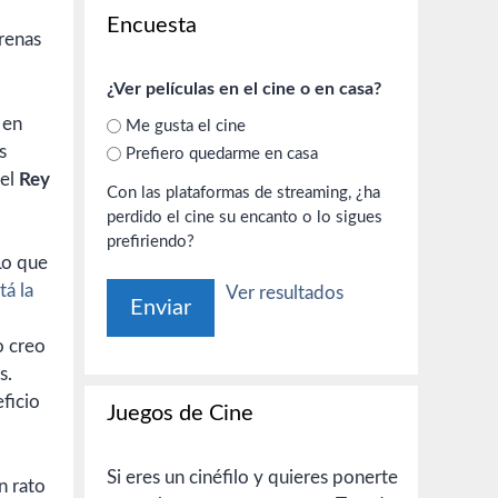
Encuesta
orenas
¿Ver películas en el cine o en casa?
 en
Me gusta el cine
s
Prefiero quedarme en casa
 el
Rey
Con las plataformas de streaming, ¿ha
perdido el cine su encanto o lo sigues
prefiriendo?
Lo que
tá la
Ver resultados
o creo
s.
ficio
Juegos de Cine
Si eres un cinéfilo y quieres ponerte
n rato