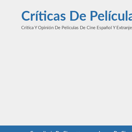
Saltar
al
Críticas De Pelícu
contenido
Crítica Y Opinión De Películas De Cine Español Y Extranj