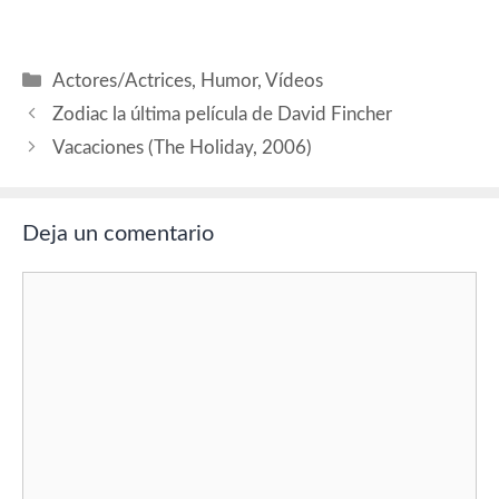
(Gloria), Ariadna Gil
(Aurora), Pilar López de
Ayala (Paloma), Elena Anaya
Categorías
Actores/Actrices
,
Humor
,
Vídeos
(Ana), José María Yazpik
(Félix). Producción: José
Zodiac la última película de David Fincher
Manuel Lorenzo Eduardo
Vacaciones (The Holiday, 2006)
Campoy, Pablo Cruz y
Tedy…
Deja un comentario
Comentario