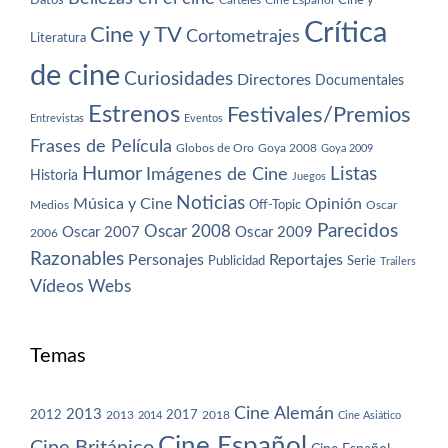
Datos
Cine y
Carteles
Cine Español
Crítica
Cine y TV
Cortometrajes
Literatura
de cine
Curiosidades
Directores
Documentales
Estrenos
Festivales/Premios
Entrevistas
Eventos
Frases de Película
Globos de Oro
Goya 2008
Goya 2009
Humor
Imágenes de Cine
Listas
Historia
Juegos
Noticias
Música y Cine
Opinión
Off-Topic
Oscar
Medios
Parecidos
Oscar 2008
Oscar 2007
Oscar 2009
2006
Razonables
Personajes
Reportajes
Publicidad
Serie
Trailers
Vídeos
Webs
Temas
Cine Alemán
2013
2012
2013
2017
2018
2014
Cine Asiático
Cine Español