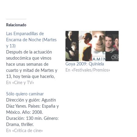
Relacionado
Las Empanadillas de
Encarna de Noche (Martes
y 13)
Después de la actuación
seudocómica que vimos
Goya 2009: Quiniela
hace unas semanas de
En «Festivales/Premios»
cuarto y mitad de Martes y
13, hoy tenía que hacerlo,
tenía que recuperar a
En «Cine y TV»
Martes y 13 en el momento
Sólo quiero caminar
cumbre de su carrera:
Dirección y guión: Agustín
Encarna de Noche y las
Díaz Yanes. Países: España y
empanadillas. [VIDEO NO
México. Año: 2008.
DISPONIBLE]http://www.yo
Duración: 130 min. Género:
utube.com/watch?
Drama, thriller.
v=3z89JeLxuUU Ha llovido
Interpretación: Diego Luna
En «Crítica de cine»
desde entonces y…
(Gabriel), Victoria Abril