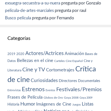
exsuegra-secuestra-a-su-nuera
pregunta por Gonzalo
pelicula-de-artes-marciales
pregunta por raul
Busco película
pregunta por Fernando
Categorías
Actores/Actrices
Animación
2019
2020
Bases de
Bellezas en el cine
Datos
Cine y
Carteles
Cine Español
Crítica
Cine y TV
Cortometrajes
Literatura
de cine
Curiosidades
Directores
Documentales
Estrenos
Festivales/Premios
Entrevistas
Eventos
Frases de Película
Globos de Oro
Goya 2008
Goya 2009
Humor
Imágenes de Cine
Listas
Historia
Juegos