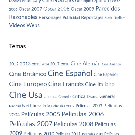
Noticias
Música y Cine
Opinión
Off-Topic
Oscar
Medios
Parecidos
Oscar 2008
Oscar 2007
Oscar 2009
2006
Razonables
Personajes
Reportajes
Publicidad
Serie
Trailers
Vídeos
Webs
Temas
Cine Alemán
2013
2012
2013
2017
2018
2014
Cine Asiático
Cine Español
Cine Británico
Cine Español
Cine Europeo
Cine Francés
Cine Italiano
Cine Usa
crítica
General
cine usa
Drama
Comedia
Netflix
Películas
Películas 2003
película
Navidad
Películas 2002
Películas 2006
Películas 2005
2004
Películas 2007
Películas 2008
Películas
2009
Películas 2010
Películas 2011
Películas
Películas 2012