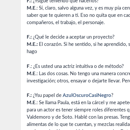
F.:
¿Ysigue teniendo que hacerlos?
M.E
.: Sí, claro, salvo alguna vez, y es muy pía c
saber que te quieren a ti. Eso no quita que en ca
compañeros, el trabajo, el personaje.
F.:
¿Qué le decide a aceptar un proyecto?
M.E.:
El corazón. Si he sentido, si he aprendido, s
hago
F
.: ¿Es usted una actriz intuitiva o de método?
M.E
.: Las dos cosas. No tengo una manera concre
investigación; otros, ensayar o dejarte llevar. Pe
F.:
¿Ysu papel de
AzulOscuroCasiNegro
?
M.E
.: Se llama Paula, está en la cárcel y me ap
para un actor es tener siempre roles diferentes qu
Valdemoro y de Soto. Hablé con las presas. Teng
alimentas de lo que te cuentan, y mezclas reali