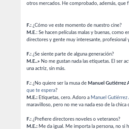
otros mercados. He comprobado, además, que fue
F.:
¿Cómo ve este momento de nuestro cine?
M.E
.: Se hacen películas malas y buenas, como 
directores y gente muy interesante, profesional y
F.:
¿Se siente parte de alguna generación?
M.E..»
No me gustan nada las etiquetas. El ser a
una actriz, sin más.
F.:
¿No quiere ser la musa de
Manuel Gutiérrez 
que te espera
?
M.E.:
Etiquetas, cero. Adoro a
Manuel Gutiérrez
maravilloso, pero no me va nada eso de la chica
F.:
¿Prefiere directores noveles o veteranos?
M.E.:
Me da igual. Me importa la persona, no si 