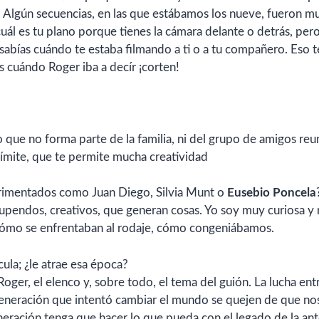
s. Algún secuencias, en las que estábamos los nueve, fueron m
 cuál es tu plano porque tienes la cámara delante o detrás, per
sabías cuándo te estaba filmando a ti o a tu compañero. Eso t
s cuándo Roger iba a decír ¡corten!
ico que no forma parte de la familia, ni del grupo de amigos re
límite, que te permite mucha creatividad
erimentados como Juan Diego, Silvia Munt o
Eusebio Poncela
upendos, creativos, que generan cosas. Yo soy muy curiosa y
cómo se enfrentaban al rodaje, cómo congeniábamos.
ula; ¿le atrae esa época?
Roger, el elenco y, sobre todo, el tema del guión. La lucha ent
generación que intentó cambiar el mundo se quejen de que no
neración tenga que hacer lo que pueda con el legado de la ant