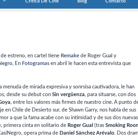
Crítica De Cine
Blog
Contacto
 de estreno, en cartel tiene
Remake
de Roger Gual y
Negro
, En
Fotogramas
en abril le hacen esta entrevista que
a menuda de mirada expresiva y sonrsisa cautivadora, le han
os, desde su debut con
Sin vergüenza
, para situarse, con dos
Goya
, entre los valores más firmes de nuestro cine. A punto d
e en Chile de Desierto sur, de Shawn Garry, nos habla de sus
mor a que la fama acabe con su intimidad y de sus dos nuevas
, primera cinta en solitario de
Roger Gual
(tras
Smoking Roo
oCasiNegro, opera prima de
Daniel Sánchez Arévalo
. Dos dra