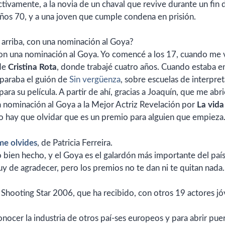
tivamente, a la novia de un chaval que revive durante un fin 
ños 70, y a una joven que cumple condena en prisión.
arriba, con una nominación al Goya?
on una nominación al Goya. Yo comencé a los 17, cuando me 
 de
Cristina Rota
, donde trabajé cuatro años. Cuando estaba en
eparaba el guión de
Sin vergüenza
, sobre escuelas de interpre
ara su película. A partir de ahí, gracias a Joaquín, que me abri
 nominación al Goya a la Mejor Actriz Revelación por
La vida
 no hay que olvidar que es un premio para alguien que empieza
me olvides
, de Patricia Ferreira.
 bien hecho, y el Goya es el galardón más importante del país
 de agradecer, pero los premios no te dan ni te quitan nada.
 Shooting Star 2006, que ha recibido, con otros 19 actores j
nocer la industria de otros paí-ses europeos y para abrir puer