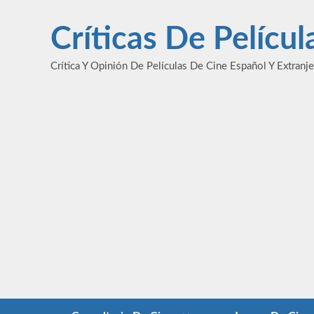
Saltar
al
Críticas De Pelícu
contenido
Crítica Y Opinión De Películas De Cine Español Y Extranj