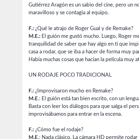
Gutiérrez Aragón es un sabio del cine, pero un no
maravilloso y se contagia al equipo.
F.:
¿Qué le atrajo de Roger Gual y de Remake?
M.E.:
El guión me gustó mucho. Luego, Roger me 
tranquilidad de saber que hay algo en ti que ins
casa a rodar, que se iba a hacer de forma muy pa
Había muchas cosas que hacían la película muy at
UN RODAJE POCO TRADICIONAL
F.:
¿Improvisaron mucho en Remake?
M.E
.: El guión está tan bien escrito, con un leng
Basta con leer los diálogos para que salga el pe
improvisábamos para entrar en la escena.
F.:
¿Cómo fue el rodaje?
M.E
.: Nada clásico. La cámara HD permite rodar