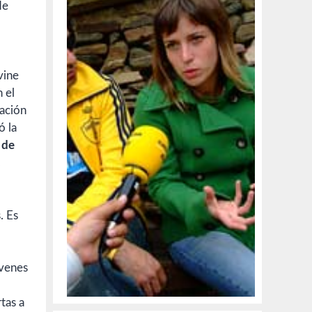
de
vine
 el
tación
ó la
 de
.
. Es
óvenes
tas a