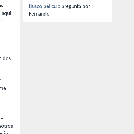
uy
Busco película
pregunta por
o aquí
Fernando
e
unidos
?
 me
re
sotros
erior.