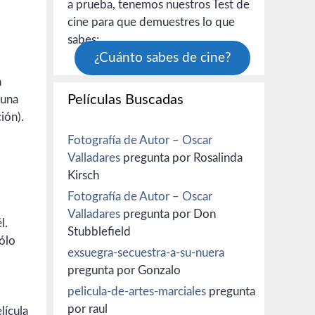
a prueba, tenemos nuestros Test de
cine para que demuestres lo que
sabes:
¿Cuánto sabes de cine?
a
Películas Buscadas
 una
ión).
Fotografía de Autor – Oscar
Valladares
pregunta por Rosalinda
Kirsch
Fotografía de Autor – Oscar
Valladares
pregunta por Don
l.
Stubblefield
Sólo
exsuegra-secuestra-a-su-nuera
pregunta por Gonzalo
pelicula-de-artes-marciales
pregunta
por raul
lícula