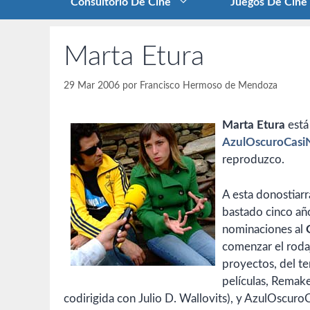
Consultorio De Cine
Juegos De Cine
Marta Etura
29 Mar 2006
por
Francisco Hermoso de Mendoza
Marta Etura
está
AzulOscuroCasi
reproduzco.
A esta donostiarr
bastado cinco añ
nominaciones al
comenzar el rodaj
proyectos, del te
películas, Remake
codirigida con Julio D. Wallovits), y AzulOscur