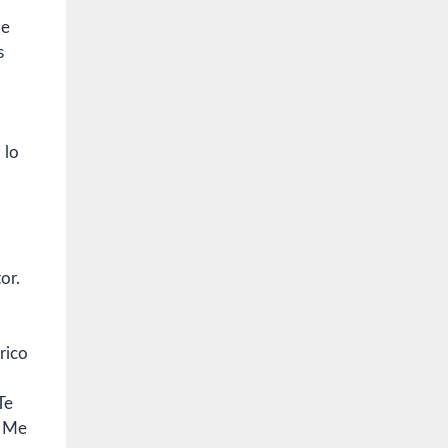
de
s
 lo
or.
rico
Te
. Me