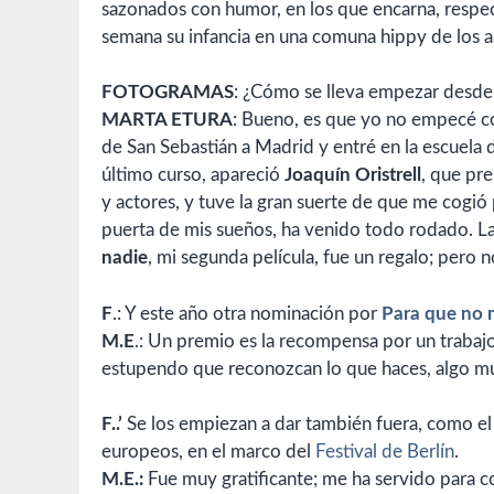
sazonados con humor, en los que encarna, respec
semana su infancia en una comuna hippy de los a
FOTOGRAMAS
: ¿Cómo se lleva empezar desde 
MARTA ETURA
: Bueno, es que yo no empecé c
de San Sebastián a Madrid y entré en la escuela
último curso, apareció
Joaquín Oristrell
, que pr
y actores, y tuve la gran suerte de que me cogió p
puerta de mis sueños, ha venido todo rodado. La
nadie
, mi segunda película, fue un regalo; pero
F
.: Y este año otra nominación por
Para que no 
M.E
.: Un premio es la recompensa por un trabajo
estupendo que reconozcan lo que haces, algo muy
F..’
Se los empiezan a dar también fuera, como el
europeos, en el marco del
Festival de Berlín
.
M.E.:
Fue muy gratificante; me ha servido para co