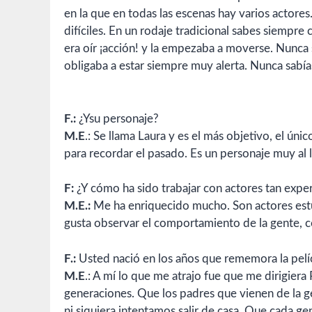
en la que en todas las escenas hay varios actore
difíciles. En un rodaje tradicional sabes siempre
era oír ¡acción! y la empezaba a moverse. Nunca 
obligaba a estar siempre muy alerta. Nunca sabía
F.:
¿Ysu personaje?
M.E
.: Se llama Laura y es el más objetivo, el ún
para recordar el pasado. Es un personaje muy al 
F:
¿Y cómo ha sido trabajar con actores tan exp
M.E.:
Me ha enriquecido mucho. Son actores est
gusta observar el comportamiento de la gente, 
F.:
Usted nació en los años que rememora la pelíc
M.E
.: A mí lo que me atrajo fue que me dirigiera 
generaciones. Que los padres que vienen de la 
ni siquiera intentamos salir de casa. Que cada ge