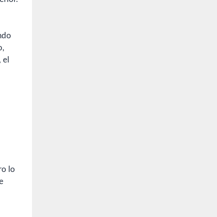
endo
o,
 el
ro lo
e