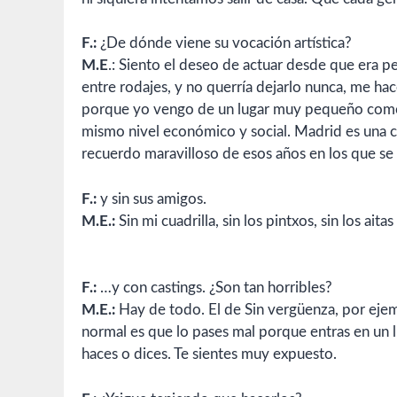
F.:
¿De dónde viene su vocación artística?
M.E
.: Siento el deseo de actuar desde que era 
entre rodajes, y no querría dejarlo nunca, me hace
porque yo vengo de un lugar muy pequeño como 
mismo nivel económico y social. Madrid es una 
recuerdo maravilloso de esos años en los que se m
F.:
y sin sus amigos.
M.E.:
Sin mi cuadrilla, sin los pintxos, sin los ait
F.:
…y con castings. ¿Son tan horribles?
M.E.:
Hay de todo. El de Sin vergüenza, por ejem
normal es que lo pases mal porque entras en un
haces o dices. Te sientes muy expuesto.