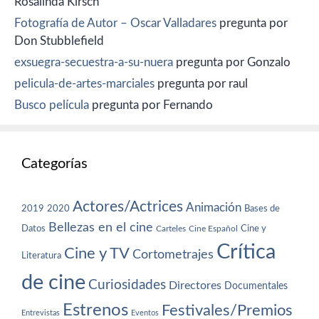
Rosalinda Kirsch
Fotografía de Autor – Oscar Valladares
pregunta por
Don Stubblefield
exsuegra-secuestra-a-su-nuera
pregunta por Gonzalo
pelicula-de-artes-marciales
pregunta por raul
Busco película
pregunta por Fernando
Categorías
Actores/Actrices
Animación
2019
2020
Bases de
Bellezas en el cine
Datos
Cine y
Carteles
Cine Español
Crítica
Cine y TV
Cortometrajes
Literatura
de cine
Curiosidades
Directores
Documentales
Estrenos
Festivales/Premios
Entrevistas
Eventos