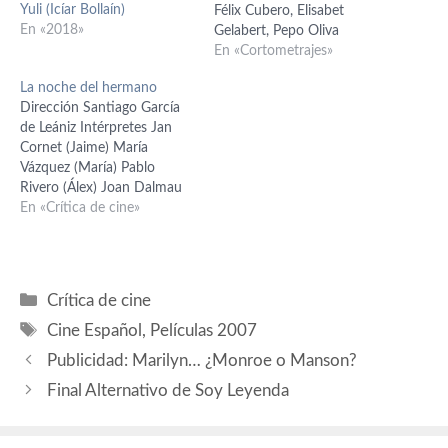
Yuli (Icíar Bollaín)
Félix Cubero, Elisabet
En «2018»
Gelabert, Pepo Oliva
Fotografía: Alfonso Parra
En «Cortometrajes»
Duración: 20 minutos
La noche del hermano
España 2000 Con aspecto
Dirección Santiago García
entre documental social y
de Leániz Intérpretes Jan
producto terapéutico, este
Cornet (Jaime) María
corto trata del maltrato, de
Vázquez (María) Pablo
la llamada violencia de
Rivero (Álex) Joan Dalmau
género. Está dirigido por
(Abuelo) Icíar Bollain (Julia)
En «Crítica de cine»
Icíar Bollaín, que…
José Ángel Egido ( Boluda )
Antonio de la Torre( Alcalde
) Félix Cubero (Policía )
Guión Santiago García de
Categorías
Crítica de cine
Leániz Tatiana Rodríguez
Etiquetas
Josep Bonet Fotografía
Cine Español
,
Películas 2007
Carles Gusi Música…
Publicidad: Marilyn… ¿Monroe o Manson?
Final Alternativo de Soy Leyenda