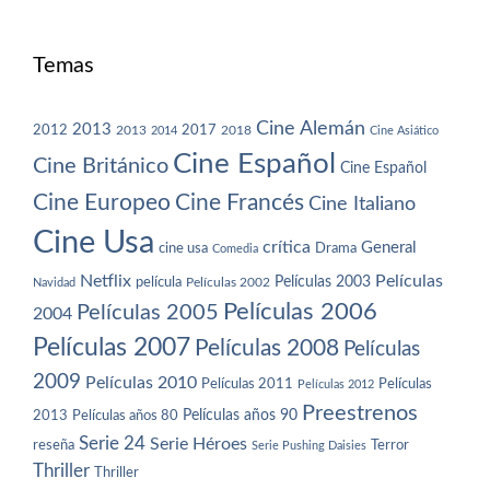
Temas
Cine Alemán
2013
2012
2013
2017
2018
2014
Cine Asiático
Cine Español
Cine Británico
Cine Español
Cine Europeo
Cine Francés
Cine Italiano
Cine Usa
crítica
General
cine usa
Drama
Comedia
Netflix
Películas
Películas 2003
película
Navidad
Películas 2002
Películas 2006
Películas 2005
2004
Películas 2007
Películas 2008
Películas
2009
Películas 2010
Películas 2011
Películas
Películas 2012
Preestrenos
Películas años 80
Películas años 90
2013
Serie 24
Serie Héroes
reseña
Terror
Serie Pushing Daisies
Thriller
Thriller