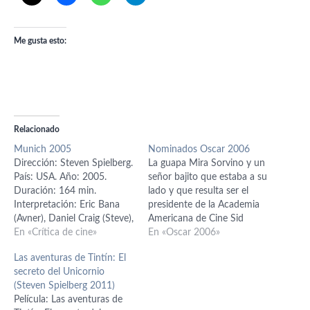
Me gusta esto:
Relacionado
Munich 2005
Nominados Oscar 2006
Dirección: Steven Spielberg.
La guapa Mira Sorvino y un
País: USA. Año: 2005.
señor bajito que estaba a su
Duración: 164 min.
lado y que resulta ser el
Interpretación: Eric Bana
presidente de la Academia
(Avner), Daniel Craig (Steve),
Americana de Cine Sid
Ciarán Hinds (Carl), Mathieu
En «Crítica de cine»
Ganis, han dado esta tarde
En «Oscar 2006»
Kassovitz (Robert), Hanns
la lista de nominados para la
Las aventuras de Tintín: El
Zischler (Hans), Geoffrey
78ª Edición de los Oscar. A
secreto del Unicornio
Rush (Ephraim), Ayelet
pesar de que como ya
(Steven Spielberg 2011)
Zurer (Daphna), Omar
intuíamos Obaba…
Película: Las aventuras de
Metwally (Ali), Ami