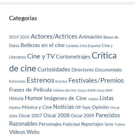
Categorías
Actores/Actrices
Animación
2019
2020
Bases de
Bellezas en el cine
Datos
Cine y
Carteles
Cine Español
Crítica
Cine y TV
Cortometrajes
Literatura
de cine
Curiosidades
Directores
Documentales
Estrenos
Festivales/Premios
Entrevistas
Eventos
Frases de Película
Globos de Oro
Goya 2008
Goya 2009
Humor
Imágenes de Cine
Listas
Historia
Juegos
Noticias
Música y Cine
Opinión
Off-Topic
Oscar
Medios
Parecidos
Oscar 2008
Oscar 2007
Oscar 2009
2006
Razonables
Personajes
Reportajes
Publicidad
Serie
Trailers
Vídeos
Webs