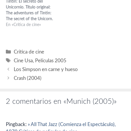
Tintín: El secreto del
Weinberg (General Zamir),
Unicornio. Título original:
Michael Lonsdale (Papa),
The adventures of Tintin:
Valeria Bruni Tedeschi
The secret of the Unicorn.
(Sylvie), Yvan Attal (Tony),
Dirección: Steven Spielberg.
En «Crítica de cine»
Lynn…
País: USA. Año: 2011.
Duración: 109 min. Género:
Animación, aventuras.
Interpretación: Jamie Bell
Categorías
Crítica de cine
(Tintín), Andy Serkis
Etiquetas
(capitán Haddock), Daniel
Cine Usa
,
Películas 2005
Craig (Sakharine), Simon
Los Simpson en carne y hueso
Pegg (Hernández), Nick
Frost (Fernández),…
Crash (2004)
2 comentarios en «Munich (2005)»
Pingback:
» All That Jazz (Comienza el Espectáculo),